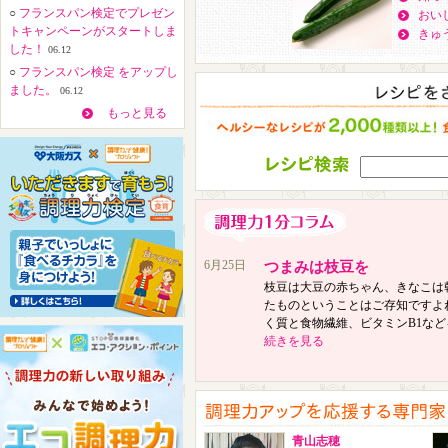
○
フランスパン検定でプレゼン
おい
トキャンペーンがスタートしま
きゅ
した！
06.12
○
フランスパン検定 をアップし
ました。
06.12
もっと見る
6月25日
つまみは枝豆を
枝豆は大豆の赤ちゃん、きなこは
たものということはご存知ですよ
く質と食物繊維、ビタミンB1などを含
続きを見る
青山志穂