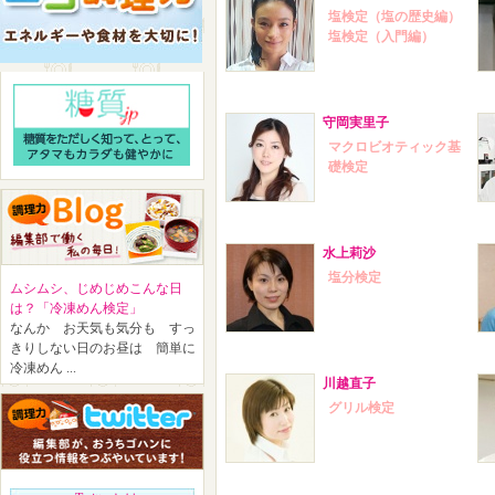
塩検定（塩の歴史編）
塩検定（入門編）
守岡実里子
マクロビオティック基
礎検定
水上莉沙
塩分検定
ムシムシ、じめじめこんな日
は？「冷凍めん検定」
なんか お天気も気分も すっ
きりしない日のお昼は 簡単に
冷凍めん ...
川越直子
グリル検定