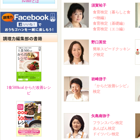
Twitterとは
須賀祐子
食育検定（暮らしと食
べ物編）
食育検定（基礎編）
食育検定（エコ編）
野口英世
簡単スピードクッキン
グ検定
岩崎啓子
「からだ改善レシピ」
1食500kcal からだ改善レシ
検定
ピ
矢島南弥子
フランスパン検定
あんぱん検定
ドイツパン検定