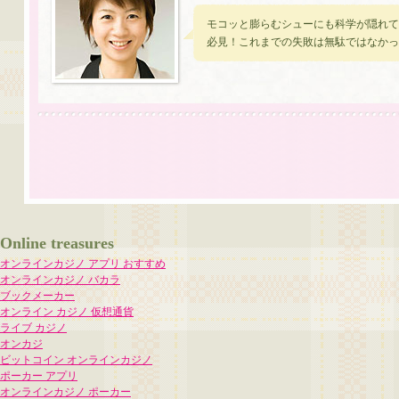
モコッと膨らむシューにも科学が隠れて
必見！これまでの失敗は無駄ではなかっ
Online treasures
オンラインカジノ アプリ おすすめ
オンラインカジノ バカラ
ブックメーカー
オンライン カジノ 仮想通貨
ライブ カジノ
オンカジ
ビットコイン オンラインカジノ
ポーカー アプリ
オンラインカジノ ポーカー