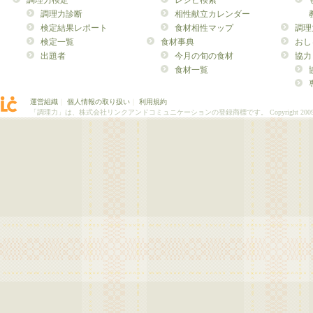
調理力検定
レシピ検索
調理力診断
相性献立カレンダー
検定結果レポート
食材相性マップ
調理
検定一覧
食材事典
おし
出題者
今月の旬の食材
協力
食材一覧
運営組織
｜
個人情報の取り扱い
｜
利用規約
「調理力」は、株式会社リンクアンドコミュニケーションの登録商標です。
Copyright 200