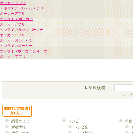
ポーカー アプリ
テキサスホールデム アプリ
ポーカーアプリ
オンライン ポーカー
ポーカーアプリ
オンラインカジノ ポーカー
ポーカーアプリ
ポーカー オンライン
オンラインポーカー
オンラインポーカー おすすめ
ポーカー アプリ
レシピ
調理力とは
レシピ
特集
新着情報
レシピ集