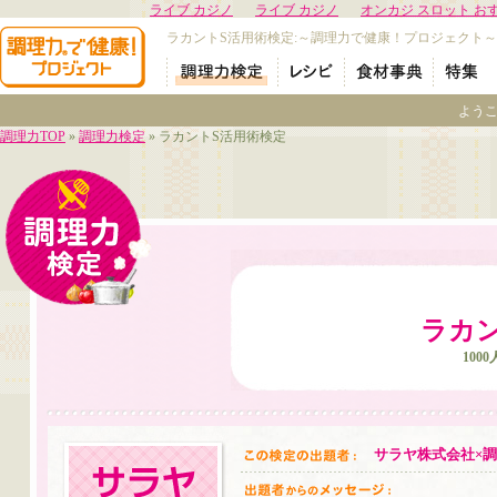
ライブ カジノ
ライブ カジノ
オンカジ スロット お
ラカントS活用術検定:～調理力で健康！プロジェクト～
よう
調理力TOP
»
調理力検定
» ラカントS活用術検定
ラカ
1000
サラヤ株式会社×