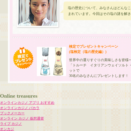
塩の歴史について、みなさんはどんなこ
まれています。今回はその塩の謎を解き
検定でプレゼントキャンペーン
(塩検定（塩の歴史編）)
世界中の選りすぐりの美味しさを皆様
「トルーチ イタリアンウェイソルト
ットで
30名のみなさんにプレゼントします！
Online treasures
オンラインカジノ アプリ おすすめ
オンラインカジノ バカラ
ブックメーカー
オンライン カジノ 仮想通貨
ライブ カジノ
オンカジ