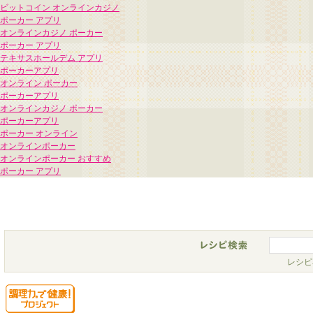
ビットコイン オンラインカジノ
ポーカー アプリ
オンラインカジノ ポーカー
ポーカー アプリ
テキサスホールデム アプリ
ポーカーアプリ
オンライン ポーカー
ポーカーアプリ
オンラインカジノ ポーカー
ポーカーアプリ
ポーカー オンライン
オンラインポーカー
オンラインポーカー おすすめ
ポーカー アプリ
レシピ