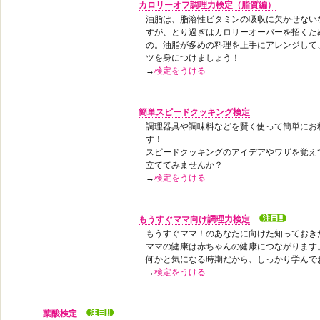
カロリーオフ調理力検定（脂質編）
油脂は、脂溶性ビタミンの吸収に欠かせない
すが、とり過ぎはカロリーオーバーを招くた
の。油脂が多めの料理を上手にアレンジして
ツを身につけましょう！
→
検定をうける
簡単スピードクッキング検定
調理器具や調味料などを賢く使って簡単にお
す！
スピードクッキングのアイデアやワザを覚え
立ててみませんか？
→
検定をうける
もうすぐママ向け調理力検定
もうすぐママ！のあなたに向けた知っておき
ママの健康は赤ちゃんの健康につながります
何かと気になる時期だから、しっかり学んで
→
検定をうける
葉酸検定