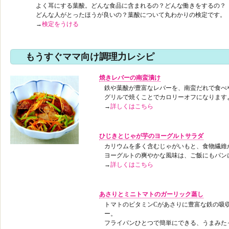
よく耳にする葉酸。どんな食品に含まれるの？どんな働きをするの？
どんな人がとったほうが良いの？葉酸について丸わかりの検定です。
→
検定をうける
もうすぐママ向け調理力レシピ
焼きレバーの南蛮漬け
鉄や葉酸が豊富なレバーを、南蛮だれで食べ
グリルで焼くことでカロリーオフになります
→
詳しくはこちら
ひじきとじゃが芋のヨーグルトサラダ
カリウムを多く含むじゃがいもと、食物繊維
ヨーグルトの爽やかな風味は、ご飯にもパン
→
詳しくはこちら
あさりとミニトマトのガーリック蒸し
トマトのビタミンCがあさりに豊富な鉄の吸
ー。
フライパンひとつで簡単にできる、うまみた