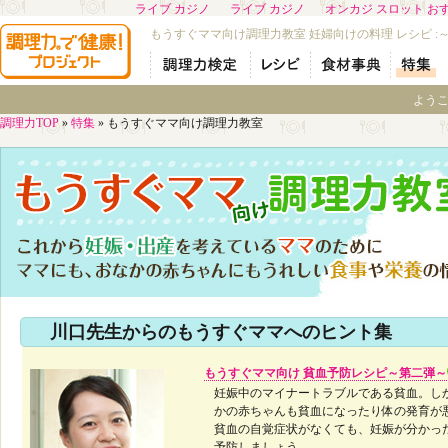
ライブ カジノ
ライブ カジノ
オンカジ スロット お
もうすぐママ向け調理力教室 妊婦向けの料理 レシピ 
よう
調理力TOP
»
特集
»
もうすぐママ向け調理力教室
川口先生からのもうすぐママへのヒント集
もうすぐママ向け 貧血予防レシピ～第二弾～
妊娠中のマイナートラブルである貧血。し
かの赤ちゃんも貧血になったり体の発育が
貧血の自覚症状がなくても、妊娠が分かっ
予防しましょう。