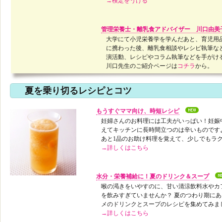
→検定をうける
管理栄養士・離乳食アドバイザー 川口由美
大学にて小児栄養学を学んだあと、育児用
に携わった後、離乳食相談やレシピ執筆な
演活動、レシピやコラム執筆などを手がけ
川口先生のご紹介ページは
コチラ
から。
夏を乗り切るレシピとコツ
もうすぐママ向け、時短レシピ
妊婦さんのお料理には工夫がいっぱい！妊娠
えてキッチンに長時間立つのは辛いものです
あと1品のお助け料理を覚えて、少しでもラ
→詳しくはこちら
水分・栄養補給に！夏のドリンク＆スープ
喉の渇きをいやすのに、甘い清涼飲料水やカ
を飲みすぎていませんか？ 夏のつわり期に
メのドリンクとスープのレシピを集めてみま
→詳しくはこちら