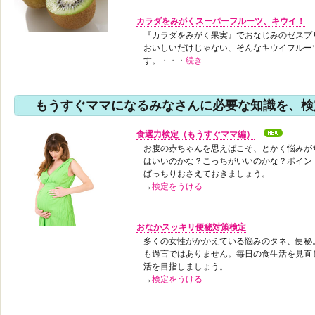
カラダをみがくスーパーフルーツ、キウイ！
『カラダをみがく果実』でおなじみのゼスプ
おいしいだけじゃない、そんなキウイフルー
す。・・・
続き
もうすぐママになるみなさんに必要な知識を、検
食選力検定（もうすぐママ編）
お腹の赤ちゃんを思えばこそ、とかく悩みが
はいいのかな？こっちがいいのかな？ポイン
ばっちりおさえておきましょう。
→
検定をうける
おなかスッキリ便秘対策検定
多くの女性がかかえている悩みのタネ、便秘
も過言ではありません。毎日の食生活を見直
活を目指しましょう。
→
検定をうける