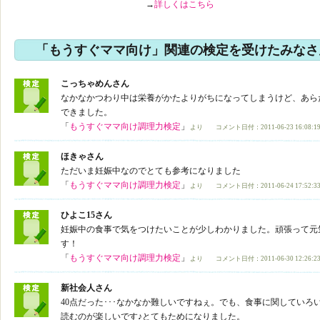
→
詳しくはこちら
「もうすぐママ向け」関連の検定を受けたみなさ
こっちゃめんさん
なかなかつわり中は栄養がかたよりがちになってしまうけど、あら
できました。
「
もうすぐママ向け調理力検定
」
より コメント日付：2011-06-23 16:08:1
ほきゃさん
ただいま妊娠中なのでとても参考になりました
「
もうすぐママ向け調理力検定
」
より コメント日付：2011-06-24 17:52:3
ひよこ15さん
妊娠中の食事で気をつけたいことが少しわかりました。頑張って元
す！
「
もうすぐママ向け調理力検定
」
より コメント日付：2011-06-30 12:26:2
新社会人さん
40点だった･･･なかなか難しいですねぇ。でも、食事に関してい
読むのが楽しいです♪とてもためになりました。