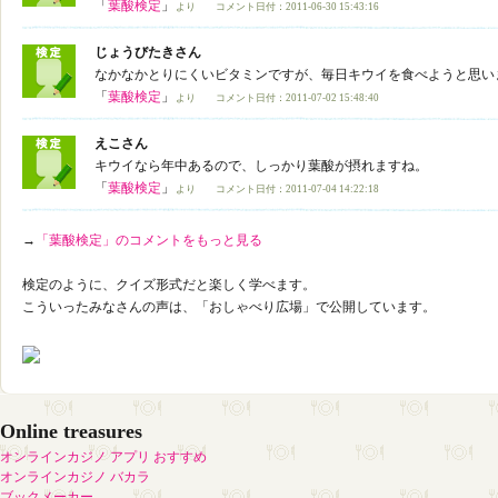
「
葉酸検定
」
より コメント日付：2011-06-30 15:43:16
じょうびたきさん
なかなかとりにくいビタミンですが、毎日キウイを食べようと思い
「
葉酸検定
」
より コメント日付：2011-07-02 15:48:40
えこさん
キウイなら年中あるので、しっかり葉酸が摂れますね。
「
葉酸検定
」
より コメント日付：2011-07-04 14:22:18
→
「葉酸検定」のコメントをもっと見る
検定のように、クイズ形式だと楽しく学べます。
こういったみなさんの声は、「おしゃべり広場」で公開しています。
Online treasures
オンラインカジノ アプリ おすすめ
オンラインカジノ バカラ
ブックメーカー