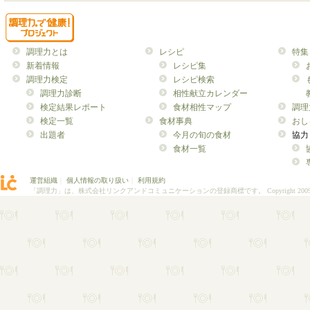
調理力とは
レシピ
特集
新着情報
レシピ集
調理力検定
レシピ検索
調理力診断
相性献立カレンダー
検定結果レポート
食材相性マップ
調理
検定一覧
食材事典
おし
出題者
今月の旬の食材
協力
食材一覧
運営組織
｜
個人情報の取り扱い
｜
利用規約
「調理力」は、株式会社リンクアンドコミュニケーションの登録商標です。
Copyright 200