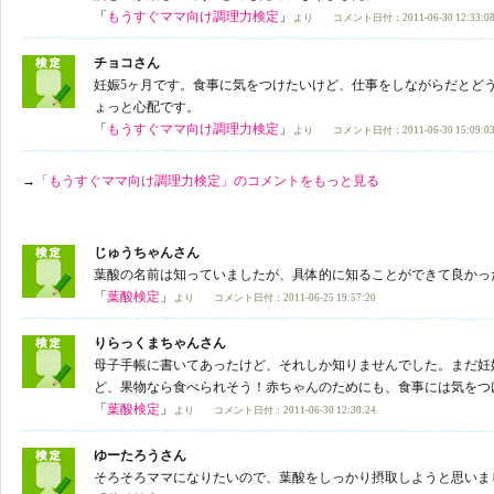
「
もうすぐママ向け調理力検定
」
より コメント日付：2011-06-30 12:33:0
チョコさん
妊娠5ヶ月です。食事に気をつけたいけど、仕事をしながらだとど
ょっと心配です。
「
もうすぐママ向け調理力検定
」
より コメント日付：2011-06-30 15:09:0
→
「もうすぐママ向け調理力検定」のコメントをもっと見る
じゅうちゃんさん
葉酸の名前は知っていましたが、具体的に知ることができて良かっ
「
葉酸検定
」
より コメント日付：2011-06-25 19:57:20
りらっくまちゃんさん
母子手帳に書いてあったけど、それしか知りませんでした。まだ妊
ど、果物なら食べられそう！赤ちゃんのためにも、食事には気をつ
「
葉酸検定
」
より コメント日付：2011-06-30 12:30:24
ゆーたろうさん
そろそろママになりたいので、葉酸をしっかり摂取しようと思いま