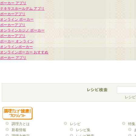
ポーカー アプリ
テキサスホールデム アプリ
ポーカーアプリ
オンライン ポーカー
ポーカーアプリ
オンラインカジノ ポーカー
ポーカーアプリ
ポーカー オンライン
オンラインポーカー
オンラインポーカー おすすめ
ポーカー アプリ
レシピ
調理力とは
レシピ
特集
新着情報
レシピ集