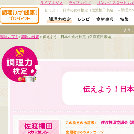
ライブ カジノ
ライブ カジノ
オンカジ スロット お
伝えよう！日本の食材検定（佐渡棚田米編）:～調理力
よう
調理力TOP
»
調理力検定
» 伝えよう！日本の食材検定（佐渡棚田米編）
伝えよう！日本
佐渡棚田協議会×