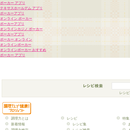
ポーカー アプリ
テキサスホールデム アプリ
ポーカーアプリ
オンライン ポーカー
ポーカーアプリ
オンラインカジノ ポーカー
ポーカーアプリ
ポーカー オンライン
オンラインポーカー
オンラインポーカー おすすめ
ポーカー アプリ
レシピ
調理力とは
レシピ
特集
新着情報
レシピ集