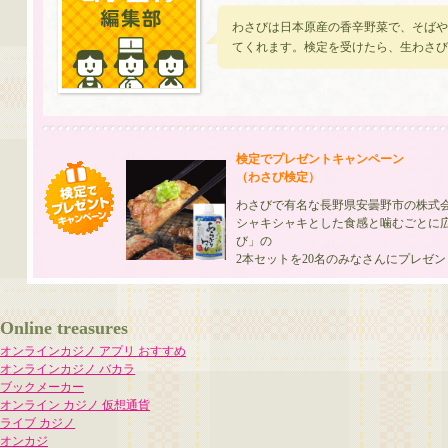
わさびは日本原産の香辛野菜で、そばや
てくれます。検定を受けたら、生わさび
検定でプレゼントキャンペーン
（わさび検定）
わさびで有名な長野県安曇野市の株式
シャキシャキとした食感と噛むごとに
び」の
2本セットを20名のみなさんにプレゼ
Online treasures
オンラインカジノ アプリ おすすめ
オンラインカジノ バカラ
ブックメーカー
オンライン カジノ 仮想通貨
ライブ カジノ
オンカジ