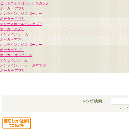
ビットコイン オンラインカジノ
ポーカー アプリ
オンラインカジノ ポーカー
ポーカー アプリ
テキサスホールデム アプリ
ポーカーアプリ
オンライン ポーカー
ポーカーアプリ
オンラインカジノ ポーカー
ポーカーアプリ
ポーカー オンライン
オンラインポーカー
オンラインポーカー おすすめ
ポーカー アプリ
レシピ