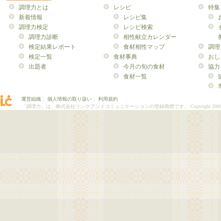
調理力とは
レシピ
特集
新着情報
レシピ集
調理力検定
レシピ検索
調理力診断
相性献立カレンダー
検定結果レポート
食材相性マップ
調理
検定一覧
食材事典
おし
出題者
今月の旬の食材
協力
食材一覧
運営組織
｜
個人情報の取り扱い
｜
利用規約
「調理力」は、株式会社リンクアンドコミュニケーションの登録商標です。
Copyright 200