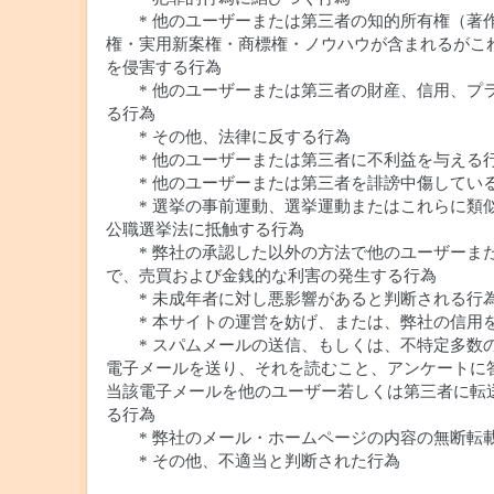
* 他のユーザーまたは第三者の知的所有権（著
権・実用新案権・商標権・ノウハウが含まれるがこ
を侵害する行為
* 他のユーザーまたは第三者の財産、信用、プ
る行為
* その他、法律に反する行為
* 他のユーザーまたは第三者に不利益を与える
* 他のユーザーまたは第三者を誹謗中傷してい
* 選挙の事前運動、選挙運動またはこれらに類
公職選挙法に抵触する行為
* 弊社の承認した以外の方法で他のユーザーま
で、売買および金銭的な利害の発生する行為
* 未成年者に対し悪影響があると判断される行
* 本サイトの運営を妨げ、または、弊社の信用
* スパムメールの送信、もしくは、不特定多数
電子メールを送り、それを読むこと、アンケートに
当該電子メールを他のユーザー若しくは第三者に転
る行為
* 弊社のメール・ホームページの内容の無断転
* その他、不適当と判断された行為