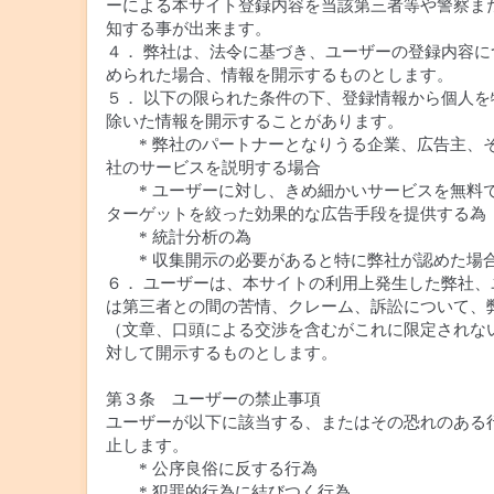
ーによる本サイト登録内容を当該第三者等や警察ま
知する事が出来ます。
４． 弊社は、法令に基づき、ユーザーの登録内容に
められた場合、情報を開示するものとします。
５． 以下の限られた条件の下、登録情報から個人を
除いた情報を開示することがあります。
* 弊社のパートナーとなりうる企業、広告主、
社のサービスを説明する場合
* ユーザーに対し、きめ細かいサービスを無料
ターゲットを絞った効果的な広告手段を提供する為
* 統計分析の為
* 収集開示の必要があると特に弊社が認めた場
６． ユーザーは、本サイトの利用上発生した弊社、
は第三者との間の苦情、クレーム、訴訟について、
（文章、口頭による交渉を含むがこれに限定されな
対して開示するものとします。
第３条 ユーザーの禁止事項
ユーザーが以下に該当する、またはその恐れのある
止します。
* 公序良俗に反する行為
* 犯罪的行為に結びつく行為