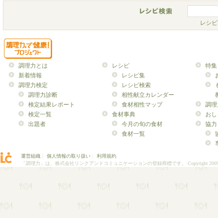
レシピ
調理力とは
レシピ
特集
新着情報
レシピ集
調理力検定
レシピ検索
調理力診断
相性献立カレンダー
検定結果レポート
食材相性マップ
調理
検定一覧
食材事典
おし
出題者
今月の旬の食材
協力
食材一覧
運営組織
｜
個人情報の取り扱い
｜
利用規約
「調理力」は、株式会社リンクアンドコミュニケーションの登録商標です。
Copyright 200