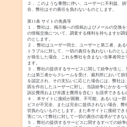
２． このような事態に伴い、ユーザーに不利益、損
合、弊社はその責任を負わないものとします。
第11条 サイトの免責等
１． 弊社は、掲示板への投稿およびメールの交換を
の情報交換について、調査する権利を持ちますが調
のとします。
２． 弊社はユーザー同士、ユーザーと第三者、ある
トラブルに対して、一切の責任を負わないものとし
が発生した場合、これを弊社を含まない当事者同士
ます。
３． 弊社の提供するサービスに関して紛争が生じ、
たは第三者からクレームを受け、裁判所において損
を認定され、その支払いに応じた場合には、弊社は
因を作出したユーザーに対し、当該紛争にかかる一
訴訟費用および弁護士費用を含む）を請求できるも
４． 本サイトに接続が困難、不可能、あるいは一部
ビスが不完全、または完全に提供されない場合、弊
切負わないものとします。また本サイトに接続でき
害について弊社に対して一切の責任の追求ができな
５． 弊社の提供するサービスに関するすべての紛争