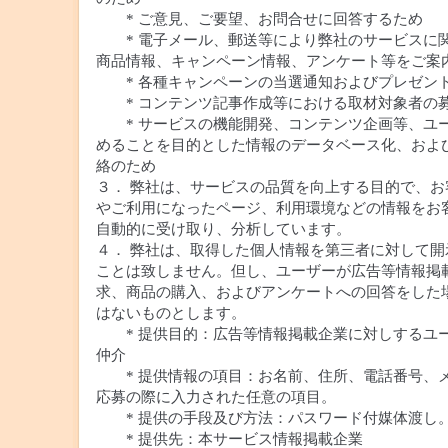
* ご意見、ご要望、お問合せに回答するため
* 電子メール、郵送等により弊社のサービスに
商品情報、キャンペーン情報、アンケート等をご案
* 各種キャンペーンの当選通知およびプレゼン
* コンテンツ記事作成等における取材対象者の
* サービスの機能開発、コンテンツ企画等、ユ
めることを目的とした情報のデータベース化、およ
絡のため
３． 弊社は、サービスの品質を向上する目的で、お客様
やご利用になったページ、利用環境などの情報をお
自動的に受け取り、分析しています。
４． 弊社は、取得した個人情報を第三者に対して開
ことは致しません。但し、ユーザーが広告等情報掲
求、商品の購入、およびアンケートへの回答をした
はないものとします。
* 提供目的：広告等情報掲載企業に対しするユ
仲介
* 提供情報の項目：お名前、住所、電話番号、
応募の際に入力された任意の項目。
* 提供の手段及び方法：パスワード付媒体渡し
* 提供先：本サービス情報掲載企業