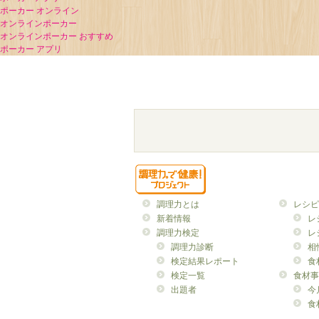
ポーカー オンライン
オンラインポーカー
オンラインポーカー おすすめ
ポーカー アプリ
調理力とは
レシピ
新着情報
レ
調理力検定
レ
調理力診断
相
検定結果レポート
食
検定一覧
食材事
出題者
今
食