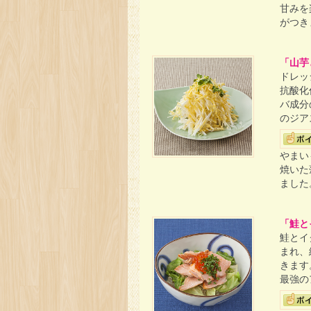
甘みを
がつき
「山芋
ドレッ
抗酸化
バ成分
のジア
やまい
焼いた
ました
「鮭と
鮭とイ
まれ、
きます
最強の