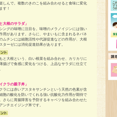
楽しんで。複数のきのこを組み合わせると食味に変化
ます！
と大根のサラダ」
シングの味噌に注目を。味噌のメラノイジンには強い
作用があります。さらに、やまいもに含まれるネバネ
のムチンには細胞活性や代謝促進などの作用が、大根
スターゼには消化促進効果があります。
もと大根という、白い根菜を組み合わせ、カリカリに
薄揚げで食感に変化をつける、上品なサラダに仕立て
。
イクラの親子丼」
クラには赤いアスタキサンチンという天然の色素が含
細胞の酸化を防いでくれる強い抗酸化力作用が期待で
。さらに胃腸障害を予防するキャベツを組み合わせた
アンチエイジング丼です。