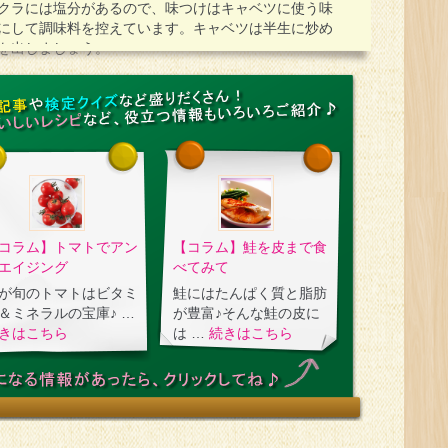
クラには塩分があるので、味つけはキャベツに使う味
にして調味料を控えています。キャベツは半生に炒め
を出しましょう。
コラム】トマトでアン
【コラム】鮭を皮まで食
エイジング
べてみて
が旬のトマトはビタミ
鮭にはたんぱく質と脂肪
＆ミネラルの宝庫♪ …
が豊富♪そんな鮭の皮に
きはこちら
は …
続きはこちら