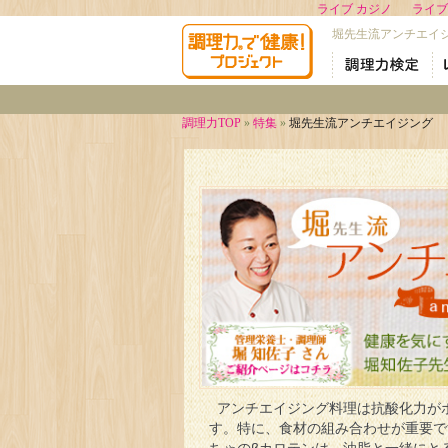
ライブ カジノ
ライブ
堀先生流アンチエイ
調理力TOP
»
特集
»
堀先生流アンチエイジング
アンチエイジング料理は抗酸化力が
す。特に、食材の組み合わせが重要で