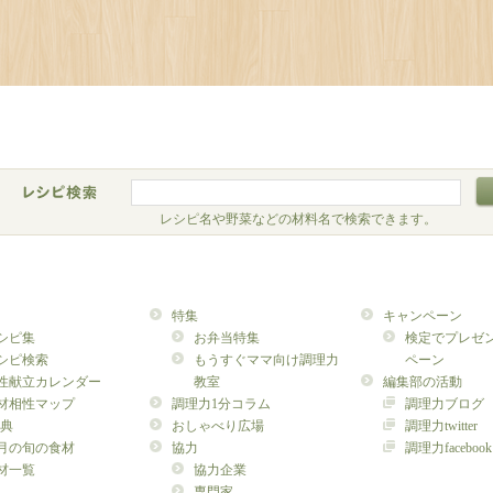
レシピ名や野菜などの材料名で検索できます。
特集
キャンペーン
シピ集
お弁当特集
検定でプレゼ
シピ検索
もうすぐママ向け調理力
ペーン
性献立カレンダー
教室
編集部の活動
材相性マップ
調理力1分コラム
調理力ブログ
典
おしゃべり広場
調理力twitter
月の旬の食材
協力
調理力facebook
材一覧
協力企業
専門家