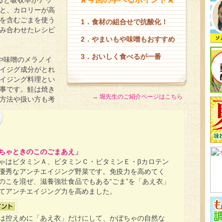
ると吸収率がアッ
と、カロリーが高
を含むごまを使う
1．食材の組合せで抗酸化！
み合わせたレシピ
2．やまいもや味噌もおすすめ
3．おいしく食べるが一番
や味噌のメラノイ
イジグ成分がとれ
イジング料理とい
事です。鮭は焼き
→ 堀先生のご紹介ページはこちら
方法や扱い方も考
ちゃときのこのごまあえ」
ゃはビタミンＡ、ビタミンＣ・ビタミンＥ・βカロテン
優秀なアンチエイジング野菜です。免疫力を高めてく
のこを混ぜ、滋養強壮食品でもある“ごま”を「あえ衣」
てアンチエイジング力を高めました。
は控えめに「あえ衣」だけにして、かぼちゃの自然な