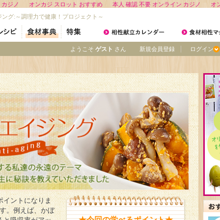
 カジノ
オンカジ スロット おすすめ
本人 確認 不要 オンライン カジノ
オ
ジング:～調理力で健康！プロジェクト～
ようこそ
ゲスト
さん
新規会員登録
ログイン
ポイントになりま
す。例えば、かぼ
★今回の学べるポイント★