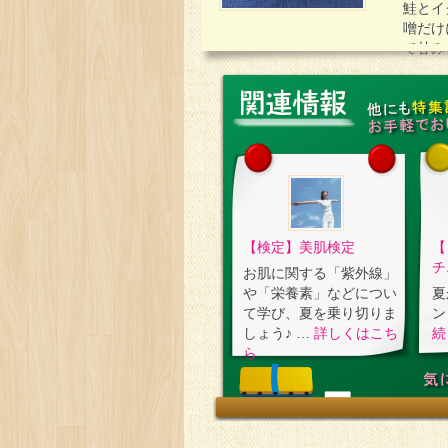
鮭とイ
噌だけ
て甘み
【検定】美肌検定
【
チ
お肌に関する「紫外線」
や「栄養素」などについ
夏
て学び、夏を乗り切りま
ン
しょう♪ …
詳しくはこち
続
ら