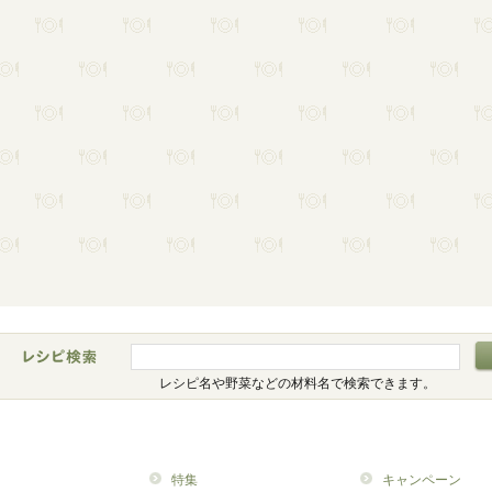
レシピ名や野菜などの材料名で検索できます。
特集
キャンペーン