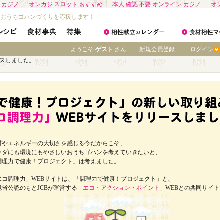
 カジノ
オンカジ スロット おすすめ
本人 確認 不要 オンライン カジノ
オ
なおうちゴハンづくりを応援します！
ようこそ
ゲスト
さん
新規会員登録
ログイン
ースしました。
材やエネルギーの大切さを感じる今だからこそ、
ラダにも環境にもやさしいおうちゴハンを考えていきたいと、
調理力で健康！プロジェクト」は考えました。
エコ調理力」WEBサイトは、「調理力で健康！プロジェクト」と、
境省公認のもとJCBが運営する
「エコ・アクション・ポイント」
WEBとの共同サイ