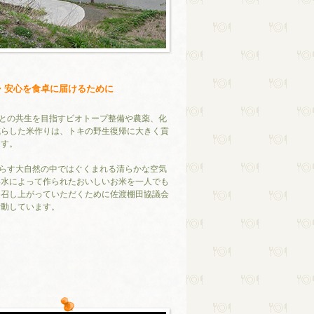
・安心を食卓に届けるために
との共生を目指すビオトープ整備や農薬、化
減らした米作りは、トキの野生復帰に大きく貢
ます。
らす大自然の中ではぐくまれる清らかな空気
い水によって作られたおいしいお米を一人でも
に召し上がっていただくために佐渡棚田協議会
活動しています。