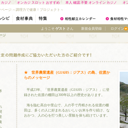
 カジノ
オンカジ スロット おすすめ
本人 確認 不要 オンライン カジノ
オ
介ページ:～調理力で健康！プロジェクト～
ようこそ
ゲスト
さん
新規会員登録
ログイン
ージ
★ 世界農業遺産（GIAHS：ジアス）の島、 佐渡か
らのメッセージ
平成23年、「世界農業遺産（GIAHS： ジアス）」に登
界
録された佐渡の棚田は 300年以上の歴史があります。
海を臨む高台や里山で、人の手で 丹精される佐渡の棚
れ
田は、多くの人に 好まれるおいしいお米を作り続け、な
間
おかつ、人の心を打つ美しい景観を 保ち続けています。
景
農
ら