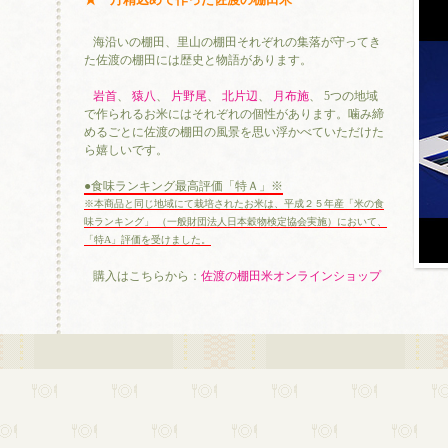
海沿いの棚田、里山の棚田それぞれの集落が守ってき
た佐渡の棚田には歴史と物語があります。
岩首
、
猿八
、
片野尾
、
北片辺
、
月布施
、 5つの地域
で作られるお米にはそれぞれの個性があります。噛み締
めるごとに佐渡の棚田の風景を思い浮かべていただけた
ら嬉しいです。
●食味ランキング最高評価「特Ａ」※
※本商品と同じ地域にて栽培されたお米は、平成２５年産「米の食
味ランキング」 （一般財団法人日本穀物検定協会実施）において、
「特A」評価を受けました。
購入はこちらから：
佐渡の棚田米オンラインショップ