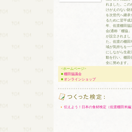
れました。この
けがえのない財
を次世代へ継承
るために翌平成2
年、佐渡棚田協
会(通称「棚協」
が設立されまし
た。佐渡の棚田
域が気持ちを一
にしながら生産
動を行い、棚田
全に努めます。
<ホームページ>
■
棚田協議会
■
オンラインショップ
伝えよう！日本の食材検定（佐渡棚田米編