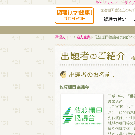
ライブ カジノ
ライブ
佐渡棚田協議会の紹
調理力TOP
»
協力企業
» 佐渡棚田協議会の紹介ペ
佐渡棚田協議会
平成23年、「世
農業遺産
（GIAHS：ジア
ス）」に登録さ
た佐渡は、中山
地域の棚田等の
観や伝統文化、
法が世界に認め