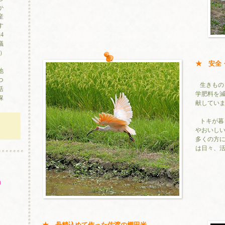
か
産
す
4
議
）
★ 安全
地
つ
生きもの
活
学肥料を
保
献してい
トキが暮
やおいし
多くの方
は日々、
）
★ 丹精込めて作った佐渡の棚田米