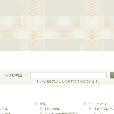
レシピ名や野菜などの材料名で検索できます。
特集
キャンペーン
シピ集
お弁当特集
検定でプレゼ