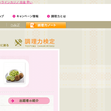
ンラインカジノ 出金 早い
ヘルプ