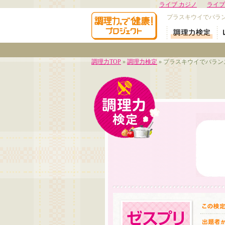
ライブ カジノ
ライブ
プラスキウイでバラ
調理力TOP
»
調理力検定
» プラスキウイでバラ