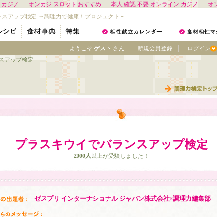
 カジノ
オンカジ スロット おすすめ
本人 確認 不要 オンライン カジノ
オ
ンスアップ検定:～調理力で健康！プロジェクト～
ようこそ
ゲスト
さん
新規会員登録
ログイン
ンスアップ検定
プラスキウイでバランスアップ検定
2000人
以上が受験しました！
ゼスプリ インターナショナル ジャパン株式会社×調理力編集部