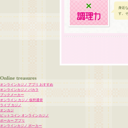
身近
す。
Online treasures
オンラインカジノ アプリ おすすめ
オンラインカジノ バカラ
ブックメーカー
オンライン カジノ 仮想通貨
ライブ カジノ
オンカジ
ビットコイン オンラインカジノ
ポーカー アプリ
オンラインカジノ ポーカー