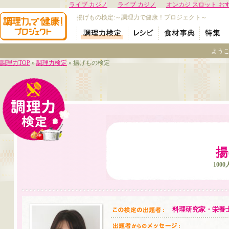
ライブ カジノ
ライブ カジノ
オンカジ スロット お
揚げもの検定:～調理力で健康！プロジェクト～
よう
調理力TOP
»
調理力検定
» 揚げもの検定
揚
1000
料理研究家・栄養