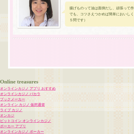
揚げものって油は面倒だし、頑張って作
でも、コツさえつかめば簡単においしく
５問です）
Online treasures
オンラインカジノ アプリ おすすめ
オンラインカジノ バカラ
ブックメーカー
オンライン カジノ 仮想通貨
ライブ カジノ
オンカジ
ビットコイン オンラインカジノ
ポーカー アプリ
オンラインカジノ ポーカー