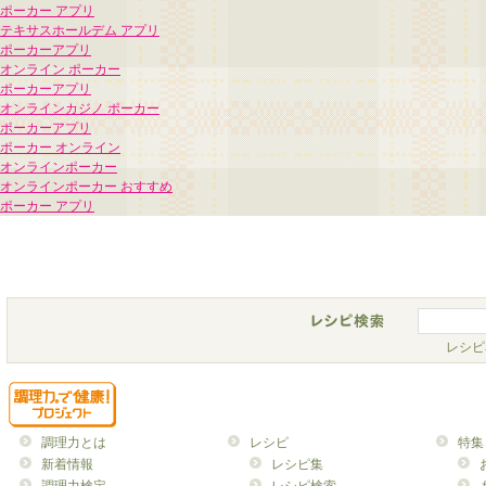
ポーカー アプリ
テキサスホールデム アプリ
ポーカーアプリ
オンライン ポーカー
ポーカーアプリ
オンラインカジノ ポーカー
ポーカーアプリ
ポーカー オンライン
オンラインポーカー
オンラインポーカー おすすめ
ポーカー アプリ
レシピ
調理力とは
レシピ
特集
新着情報
レシピ集