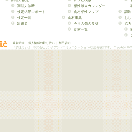
調理力検定
レシピ検索
調理力診断
相性献立カレンダー
検定結果レポート
食材相性マップ
調理
検定一覧
食材事典
おし
出題者
今月の旬の食材
協力
食材一覧
運営組織
｜
個人情報の取り扱い
｜
利用規約
「調理力」は、株式会社リンクアンドコミュニケーションの登録商標です。
Copyright 200