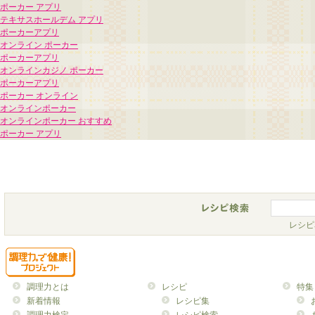
ポーカー アプリ
テキサスホールデム アプリ
ポーカーアプリ
オンライン ポーカー
ポーカーアプリ
オンラインカジノ ポーカー
ポーカーアプリ
ポーカー オンライン
オンラインポーカー
オンラインポーカー おすすめ
ポーカー アプリ
レシピ
調理力とは
レシピ
特集
新着情報
レシピ集