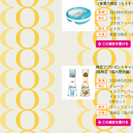
（食選力検定（もうす
2014年6月19
ＯＸＯ
フタ付フィー
ＯＸＯ
食選力検定（
検定でプレゼントキャ
(塩検定（塩の歴史編）
2014年5月29
トルーチ
イタリアンウ
イタリアンウ
2本セット
ウイングエー
塩検定（塩の