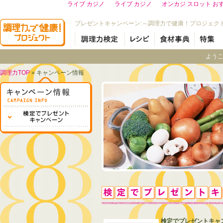
ライブ カジノ
ライブ カジノ
オンカジ スロット お
プレゼントキャンペーン:～調理力で健康！プロジェク
よう
調理力TOP
» キャンペーン情報
検定でプレゼントキャ