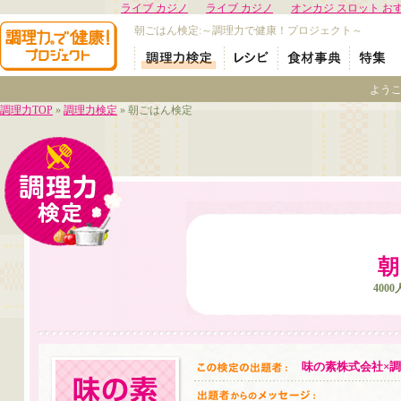
ライブ カジノ
ライブ カジノ
オンカジ スロット お
朝ごはん検定:～調理力で健康！プロジェクト～
よう
調理力TOP
»
調理力検定
» 朝ごはん検定
朝
4000
味の素株式会社×