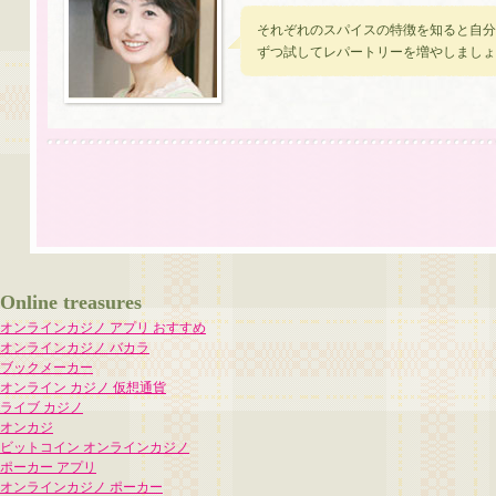
それぞれのスパイスの特徴を知ると自分
ずつ試してレパートリーを増やしましょ
Online treasures
オンラインカジノ アプリ おすすめ
オンラインカジノ バカラ
ブックメーカー
オンライン カジノ 仮想通貨
ライブ カジノ
オンカジ
ビットコイン オンラインカジノ
ポーカー アプリ
オンラインカジノ ポーカー