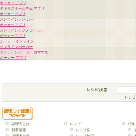
ポーカー アプリ
テキサスホールデム アプリ
ポーカーアプリ
オンライン ポーカー
ポーカーアプリ
オンラインカジノ ポーカー
ポーカーアプリ
ポーカー オンライン
オンラインポーカー
オンラインポーカー おすすめ
ポーカー アプリ
レシピ
調理力とは
レシピ
特集
新着情報
レシピ集