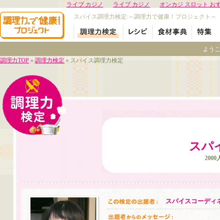
ライブ カジノ
ライブ カジノ
オンカジ スロット お
スパイス調理力検定:～調理力で健康！プロジェクト～
よう
調理力TOP
»
調理力検定
» スパイス調理力検定
スパ
2000
スパイスコーディ