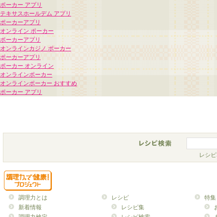
ポーカー アプリ
テキサスホールデム アプリ
ポーカーアプリ
オンライン ポーカー
ポーカーアプリ
オンラインカジノ ポーカー
ポーカーアプリ
ポーカー オンライン
オンラインポーカー
オンラインポーカー おすすめ
ポーカー アプリ
レシピ
調理力とは
レシピ
特集
新着情報
レシピ集