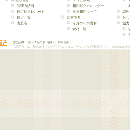
調理力検定
レシピ検索
調理力診断
相性献立カレンダー
検定結果レポート
食材相性マップ
調理
検定一覧
食材事典
おし
出題者
今月の旬の食材
協力
食材一覧
運営組織
｜
個人情報の取り扱い
｜
利用規約
「調理力」は、株式会社リンクアンドコミュニケーションの登録商標です。
Copyright 200