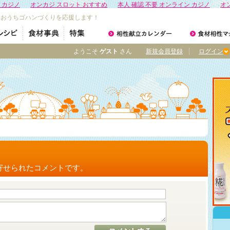
 カジノ
オンカジ スロット おすすめ
本人 確認 不要 オンライン カジノ
オ
なおうちゴハンづくりを応援します！
ようこそ
ゲスト
さん
新規会員登録
ログイン
ト
寄せられたコメントです。