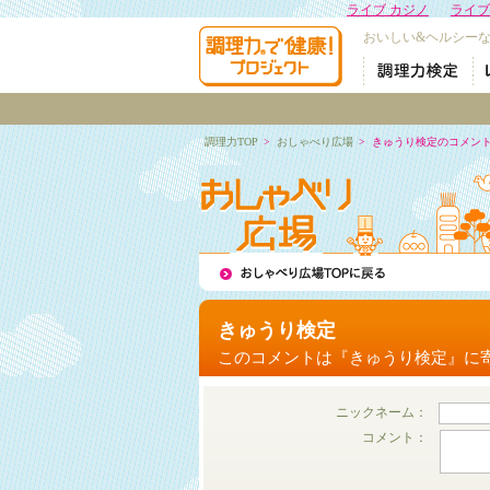
ライブ カジノ
ライブ
おいしい&ヘルシー
調理力TOP
>
おしゃべり広場
>
きゅうり検定のコメン
きゅうり検定
このコメントは『きゅうり検定』に
ニックネーム：
コメント：