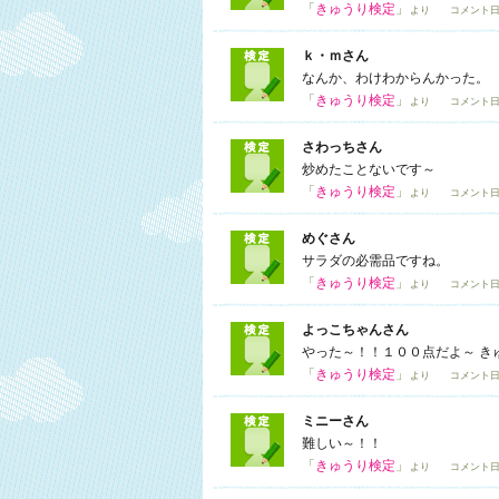
「
きゅうり検定
」
より コメント日
ｋ・ｍさん
なんか、わけわからんかった。
「
きゅうり検定
」
より コメント日
さわっちさん
炒めたことないです～
「
きゅうり検定
」
より コメント日
めぐさん
サラダの必需品ですね。
「
きゅうり検定
」
より コメント日
よっこちゃんさん
やった～！！１００点だよ～ き
「
きゅうり検定
」
より コメント日
ミニーさん
難しい～！！
「
きゅうり検定
」
より コメント日