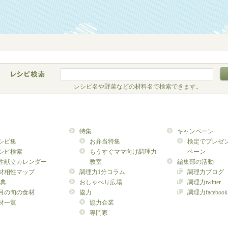
レシピ名や野菜などの材料名で検索できます。
特集
キャンペーン
シピ集
お弁当特集
検定でプレゼ
シピ検索
もうすぐママ向け調理力
ペーン
性献立カレンダー
教室
編集部の活動
材相性マップ
調理力1分コラム
調理力ブログ
典
おしゃべり広場
調理力twitter
月の旬の食材
協力
調理力facebook
材一覧
協力企業
専門家