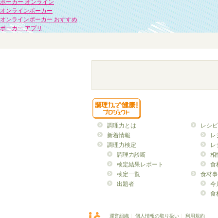
ポーカー オンライン
オンラインポーカー
オンラインポーカー おすすめ
ポーカー アプリ
調理力とは
レシピ
新着情報
レ
調理力検定
レ
調理力診断
相
検定結果レポート
食
検定一覧
食材事
出題者
今
食
運営組織
｜
個人情報の取り扱い
｜
利用規約