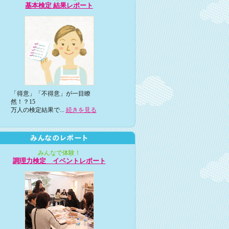
基本検定 結果レポート
「得意」「不得意」が一目瞭
然！？15
万人の検定結果で...
続きを見る
みんなで体験！
調理力検定 イベントレポート