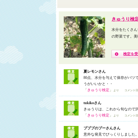
きゅうり検
水分をたくさん
の野菜です。美
検定を受
夏レモンさん
80点、水分を与えて保存がバツ
うがいいかと・・
「
きゅうり検定
」
より コメント日
tukikoさん
きゅうりは、これから旬なので
「
きゅうり検定
」
より コメント日
プププのプーさんさん
意外な発見でびっくりしました