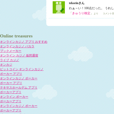
tekorinさん
わぁ～い！100点だった。 う
「
きゅうり検定
」
より コメント日
Online treasures
オンラインカジノ アプリ おすすめ
オンラインカジノ バカラ
ブックメーカー
オンライン カジノ 仮想通貨
ライブ カジノ
オンカジ
ビットコイン オンラインカジノ
ポーカー アプリ
オンラインカジノ ポーカー
ポーカー アプリ
テキサスホールデム アプリ
ポーカーアプリ
オンライン ポーカー
ポーカーアプリ
オンラインカジノ ポーカー
ポーカーアプリ