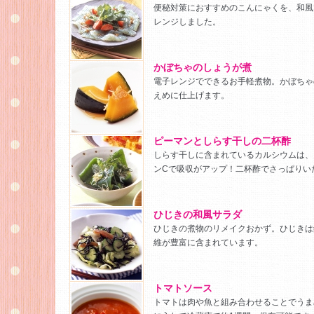
便秘対策におすすめのこんにゃくを、和風
レンジしました。
かぼちゃのしょうが煮
電子レンジでできるお手軽煮物。かぼちゃ
えめに仕上げます。
ピーマンとしらす干しの二杯酢
しらす干しに含まれているカルシウムは、
ンCで吸収がアップ！二杯酢でさっぱりい
ひじきの和風サラダ
ひじきの煮物のリメイクおかず。ひじきは
維が豊富に含まれています。
トマトソース
トマトは肉や魚と組み合わせることでうま