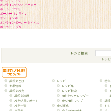
ポーカーアプリ
オンラインカジノ ポーカー
ポーカーアプリ
ポーカー オンライン
オンラインポーカー
オンラインポーカー おすすめ
ポーカー アプリ
レシピ
調理力とは
レシピ
特集
新着情報
レシピ集
調理力検定
レシピ検索
調理力診断
相性献立カレンダー
検定結果レポート
食材相性マップ
調理
検定一覧
食材事典
おし
出題者
今月の旬の食材
協力