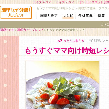
ライブ カジノ
ライブ カジノ
オンカジ スロット お
もうすぐママ向け時短レシピ:～調理力で健康！プロジ
よう
調理力TOP
»
調理力アップレシピ
» もうすぐママ向け時短レシピ
友だちに教える
調理力ノー
もうすぐママ向け時短レ