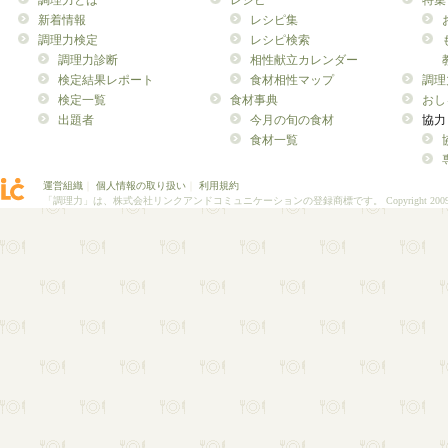
調理力とは
レシピ
特集
新着情報
レシピ集
調理力検定
レシピ検索
調理力診断
相性献立カレンダー
検定結果レポート
食材相性マップ
調理
検定一覧
食材事典
おし
出題者
今月の旬の食材
協力
食材一覧
運営組織
｜
個人情報の取り扱い
｜
利用規約
「調理力」は、株式会社リンクアンドコミュニケーションの登録商標です。
Copyright 200