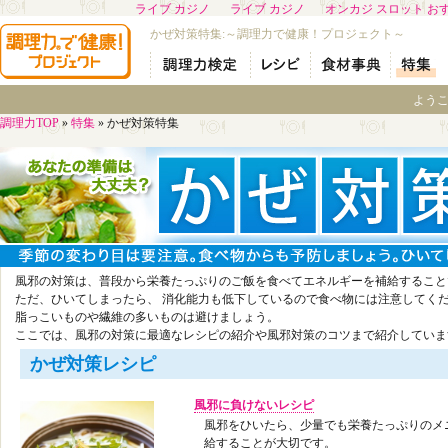
ライブ カジノ
ライブ カジノ
オンカジ スロット お
かぜ対策特集:～調理力で健康！プロジェクト～
よう
調理力TOP
»
特集
»
かぜ対策特集
風邪の対策は、普段から栄養たっぷりのご飯を食べてエネルギーを補給すること
ただ、ひいてしまったら、 消化能力も低下しているので食べ物には注意してく
脂っこいものや繊維の多いものは避けましょう。
ここでは、風邪の対策に最適なレシピの紹介や風邪対策のコツまで紹介していま
かぜ対策レシピ
風邪に負けないレシピ
風邪をひいたら、少量でも栄養たっぷりのメ
給することが大切です。