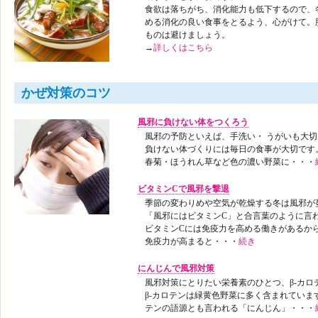
食欲は落ちがち、消化能力も低下するので、
める消化の良い食事をとるよう、心がけて。
ものは避けましょう。
→
詳しくはこちら
かぜ対策のコツ
風邪に負けない体をつくろう
風邪の予防といえば、手洗い・ うがいも大
負けない体づくりには毎日の食事が大切です
春菊・ほうれん草など色の濃い野菜に・・・
ビタミンCで風邪を撃退
季節の変わりめや空気が乾燥する冬は風邪が
「風邪にはビタミンC」と合言葉のように言
ビタミンCには免疫力を高める働きがあるか
免疫力が高まると・・・
続き
にんじんで風邪対策
風邪対策にとりたい栄養素のひとつ、β-カロ
β-カロテンは緑黄色野菜に多く含まれていま
テンの語源とも言われる「にんじん」・・・