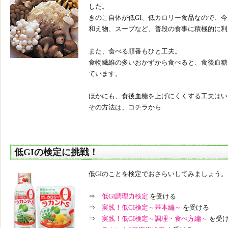
した。
きのこ自体が低GI、低カロリー食品なので、
和え物、スープなど、普段の食事に積極的に利
また、食べる順番もひと工夫。
食物繊維の多いおかずから食べると、食後血糖
ています。
ほかにも、食後血糖を上げにくくする工夫はい
その方法は、コチラから
低GIの検定に挑戦！
低GIのことを検定でおさらいしてみましょう。
⇒
低GI調理力検定
を受ける
⇒
実践！低GI検定～基本編～
を受ける
⇒
実践！低GI検定～調理・食べ方編～
を受