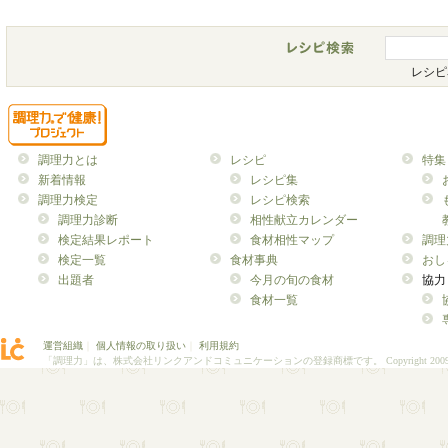
レシピ
調理力とは
レシピ
特集
新着情報
レシピ集
調理力検定
レシピ検索
調理力診断
相性献立カレンダー
検定結果レポート
食材相性マップ
調理
検定一覧
食材事典
おし
出題者
今月の旬の食材
協力
食材一覧
運営組織
｜
個人情報の取り扱い
｜
利用規約
「調理力」は、株式会社リンクアンドコミュニケーションの登録商標です。
Copyright 200