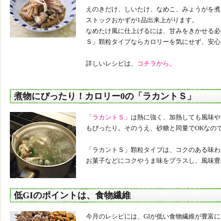
えのきだけ、しいたけ、なめこ、みょうがを煮
ストックおかずが1品出来上がります。
なめたけ風に仕上げるには、甘みをきかせる必
Ｓ」顆粒タイプならカロリーを気にせず、安心
詳しいレシピは、
コチラから。
煮物にぴったり！カロリー0の「ラカントＳ」
「ラカントＳ」
は熱に強く、加熱しても風味や
もぴったり。そのうえ、砂糖と同量でOKなの
「ラカントＳ」顆粒タイプは、コクのある味わ
お菓子などにコクやうま味をプラスし、風味豊
低GIのポイントは、食物繊維
今月のレシピには、GIが低い食物繊維が豊富