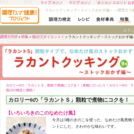
ライブ カジノ
ライブ カジノ
オンカジ スロット お
ラカントクッキング～ストックおかず編～:～調理力で
よう
調理力TOP
»
特集
»
低GIでダイエット！
»
ラカントクッキング～ストックおかず編
カロリー0の「ラカントＳ」顆粒で煮物にコクを！
|
煮物にぴったり！カロリー0の「
低GIの検定に挑戦！
カロリー0の「ラカントＳ」顆粒で煮物にコクを！
【いろいろきのこのなめたけ風】
今月は3種のきのこを使った、なめたけ風煮物
ントにした、さわやかな味わいです。