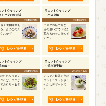
カントクッキング
ラカントクッキング
ストックおかず編～
～パスタ編～
2011年9月1日
2011年8月4日
も低く食物繊維も
パスタの茹で方と、
れる、きのこのス
油の使い方でGI値が
ックおかず
変わるのをご存知で
すか？
カントクッキング
ラカントクッキング
焼肉編～
～焼き菓子編～
2011年6月9日
2011年5月12日
肉のたれをラカン
ミルクと抹茶の色の
で作れば、コクが
コントラストがさわ
ってカロリーもダ
やかなデザートで
ン！
す。