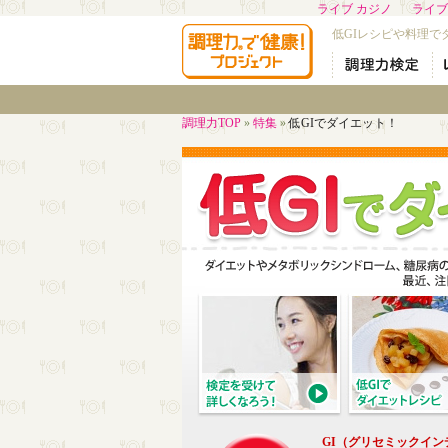
ライブ カジノ
ライブ
低GIレシピや料理で
調理力TOP
»
特集
»
低GIでダイエット！
GI（グリセミックイン