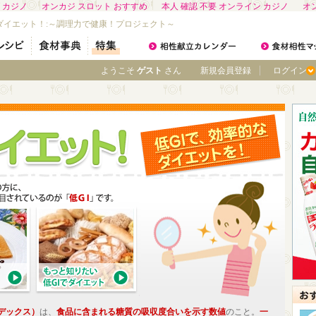
 カジノ
オンカジ スロット おすすめ
本人 確認 不要 オンライン カジノ
オ
ダイエット！:～調理力で健康！プロジェクト～
ようこそ
ゲスト
さん
新規会員登録
ログイン
デックス）
は、
食品に含まれる糖質の吸収度合いを示す数値
のこと。
一