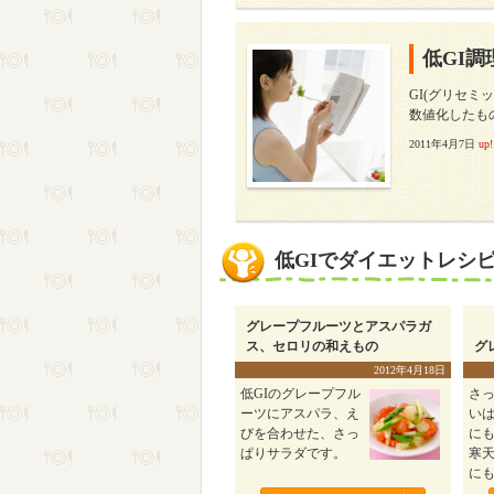
低GI調
GI(グリセ
数値化したも
2011年4月7日
up!
低GIでダイエットレシ
グレープフルーツとアスパラガ
ス、セロリの和えもの
グ
2012年4月18日
低GIのグレープフル
さ
ーツにアスパラ、え
い
びを合わせた、さっ
に
ぱりサラダです。
寒
に