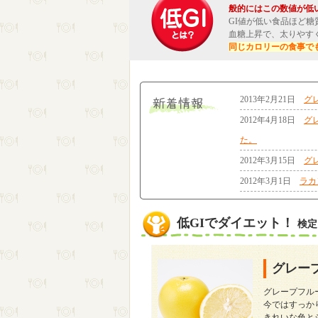
般的にはこの数値が低
GI値が低い食品ほど
血糖上昇で、太りやす
同じカロリーの食事で
2013年2月21日
グ
2012年4月18日
グ
た。
2012年3月15日
グ
2012年3月1日
ラカ
低GIでダイエット！
検定
グレー
グレープフル
今ではすっか
きれいな色と