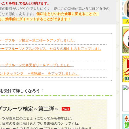
いことを指して低GIと呼びます。
糖質の吸収がおだやかで太りにくく、逆にこのGI値が高い食品ほど食後の
くなる傾向にあります。
低GIをとりいれた食事に変えることで、
も、効率的にダイエットすることができます！
レープフルーツ検定～第二弾～をアップしました。
レープフルーツとアスパラガス、セロリの和えものをアップしまし
レープフルーツの寒天ゼリーをアップしました。
ントクッキング ～煮物編～ をアップしました。
を受けて詳しくなろう！
プフルーツ検定～第二弾～
ーツが食卓にのぼるようになってから40年ほど。
り日本の食卓に溶け込んでいる果物のひとつですね。
ジューシーさで人気のグレープフルーツのアレコレを学べる