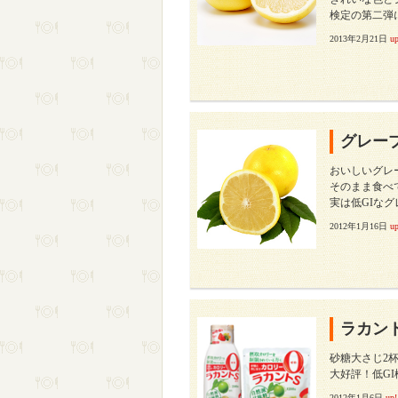
検定の第二弾
2013年2月21日
up
グレー
おいしいグレ
そのまま食べ
実は低GIな
2012年1月16日
up
ラカン
砂糖大さじ2杯
大好評！低G
2012年1月6日
up!