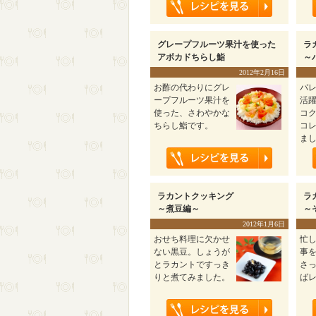
グレープフルーツ果汁を使った
ラ
アボカドちらし鮨
～
2012年2月16日
お酢の代わりにグレ
バ
ープフルーツ果汁を
活躍
使った、さわやかな
コ
ちらし鮨です。
コ
ま
ラカントクッキング
ラ
～煮豆編～
～
2012年1月6日
おせち料理に欠かせ
忙し
ない黒豆。しょうが
事
とラカントですっき
さ
りと煮てみました。
ば