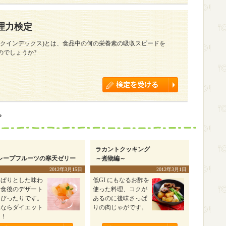
理力検定
ミックインデックス)とは、食品中の何の栄養素の吸収スピードを
のでしょうか?
ピ
ラカントクッキング
レープフルーツの寒天ゼリー
～煮物編～
2012年3月15日
2012年3月1日
っぱりとした味わ
低GI にもなるお酢を
は食後のデザート
使った料理、コクが
もぴったりです。
あるのに後味さっぱ
天ならダイエット
りの肉じゃがです。
も！