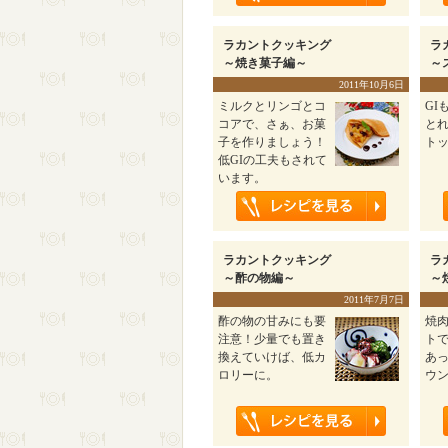
ラカントクッキング
ラ
～焼き菓子編～
～
2011年10月6日
ミルクとリンゴとコ
GI
コアで、さぁ、お菓
と
子を作りましょう！
ト
低GIの工夫もされて
います。
ラカントクッキング
ラ
～酢の物編～
～
2011年7月7日
酢の物の甘みにも要
焼
注意！少量でも置き
ト
換えていけば、低カ
あ
ロリーに。
ウ