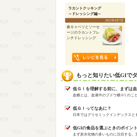
ラカントクッキング
～ドレッシング編～
2011年4月7日
春キャベツとソーセ
ージのラカントフレ
ンチドレッシング
もっと知りたい低GIで
低ＧＩを理解する前に、まずは血
血糖とは、血液中のブドウ糖※1 の
低ＧＩってなあに？
日本ではグリセミックインデックスとも呼ば
低GIの食品を選ぶときのポイン
まず炭水化物の多いものに注目する。