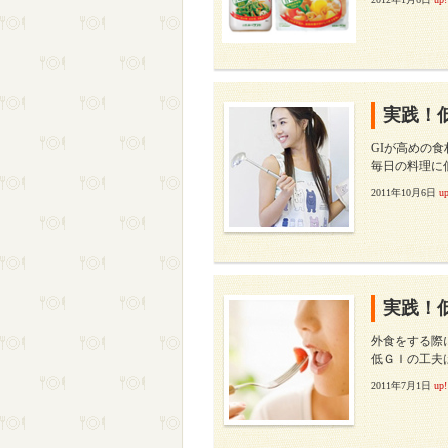
実践！
GIが高めの
毎日の料理に
2011年10月6日
up
実践！
外食をする際
低ＧＩの工夫
2011年7月1日
up!