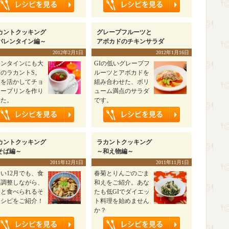
カントクッキング
グレープフルーツと
バレンタイン編～
アボカドのチキンサラダ
2012年2月1日
2012年1月16日
レンタインにも大
GIの低いグレープフ
のラカントS。
ルーツとアボカドを
クを活かしてチョ
組み合わせた、ボリ
レープリンを作り
ューム満点のサラダ
した。
です。
カントクッキング
ラカントクッキング
そば編～
～和え物編～
2011年12月1日
2011年11月1日
い12月でも、食
春菊とりんごのごま
を調整しながら、
和えをご紹介。あな
っと食べられるそ
たも低GIでダイエッ
レシピをご紹介！
ト料理を始めません
か？