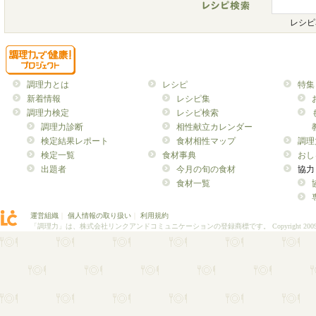
レシピ
調理力とは
レシピ
特集
新着情報
レシピ集
調理力検定
レシピ検索
調理力診断
相性献立カレンダー
検定結果レポート
食材相性マップ
調理
検定一覧
食材事典
おし
出題者
今月の旬の食材
協力
食材一覧
運営組織
｜
個人情報の取り扱い
｜
利用規約
「調理力」は、株式会社リンクアンドコミュニケーションの登録商標です。
Copyright 200