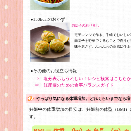
●150kcalのおかず
肉団子の彩り蒸し
電子レンジで作る、手軽でおいしい
肉団子を野菜でくるむことで肉汁が
味を逃さず、ふわふわの食感に仕上
●その他のお役立ち情報
⇒ 塩分表示もうれしい！レシピ検索はこちら
⇒ 妊産婦のための食事バランスガイド
やっぱり気になる体重増加。どれくらいまでなら増
妊娠中の体重増加の目安は、妊娠前の体型（BMI）
す。