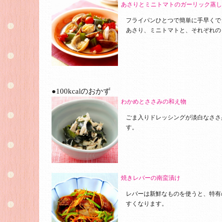
あさりとミニトマトのガーリック蒸し
フライパンひとつで簡単に手早くで
あさり、ミニトマトと、それぞれの
●100kcalのおかず
わかめとささみの和え物
ごま入りドレッシングが淡白なささ
す。
焼きレバーの南蛮漬け
レバーは新鮮なものを使うと、特有
すくなります。