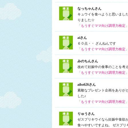
なっちゃんさん
キュウイを食べようと思いまし
りました☆
「
もうすぐママ向け調理力検定
aiさん
６０点・・ ざんねんです
「
もうすぐママ向け調理力検定
みのちんさん
改めて妊娠中の食事のことを考
「
もうすぐママ向け調理力検定
aibo626さん
素敵なプレゼント企画をありが
した♪
「
もうすぐママ向け調理力検定
りゅうさん
ゼスプリキウイなら妊娠中食欲が
食べやすいですよね。 ゼスプリ