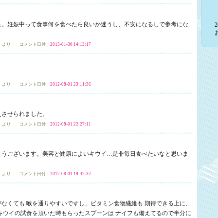
た。妊娠中って食事何を食べたら良いか迷うし、不安になるしで参考にな
」
より コメント日付：
2013-01-30 14:13:17
」
より コメント日付：
2012-08-01 23:11:36
えさせられました。
」
より コメント日付：
2012-08-01 22:27:11
とうございます。美容と健康によいキウイ…是非毎日食べたいなと思いま
」
より コメント日付：
2012-08-01 19:42:32
なくても 喉を通りやすいですし、ビタミン食物繊維も 期待できる上に、
キウイの試食を頂いた時もらったスプーンは ナイフも備えてるので半分に