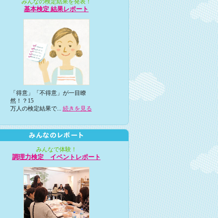
みんなの検定結果を発表！
基本検定 結果レポート
「得意」「不得意」が一目瞭
然！？15
万人の検定結果で...
続きを見る
みんなで体験！
調理力検定 イベントレポート