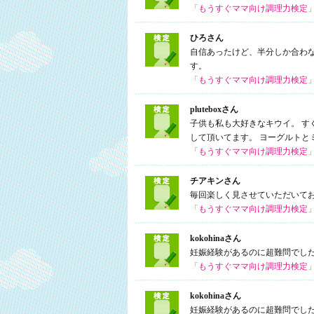
「
もうすぐママ向け調理力検定
ひろさん
自信あったけど、半分しか合わ
す。
「
もうすぐママ向け調理力検定
pluteboxさん
子供も私も大好きなキウイ。 
して頂いてます。 ヨーグルトと
「
もうすぐママ向け調理力検定
チアキンさん
毎回楽しく見させていただいて
「
もうすぐママ向け調理力検定
kokohinaさん
妊娠経験があるのに超難問でし
「
もうすぐママ向け調理力検定
kokohinaさん
妊娠経験があるのに超難問でし