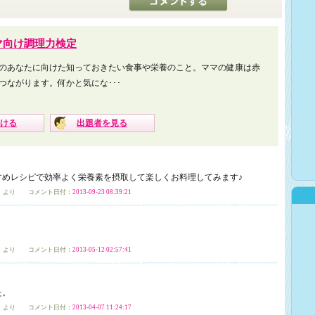
マ向け調理力検定
のあなたに向けた知っておきたい食事や栄養のこと。ママの健康は赤
つながります。何かと気にな･･･
ける
出題者を見る
すめレシピで効率よく栄養素を摂取して楽しくお料理してみます♪
」
より コメント日付：
2013-09-23 08:39:21
」
より コメント日付：
2013-05-12 02:57:41
た。
」
より コメント日付：
2013-04-07 11:24:17