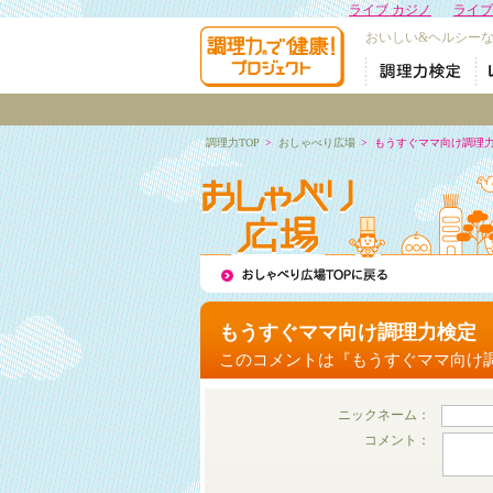
ライブ カジノ
ライブ
おいしい&ヘルシー
調理力TOP
>
おしゃべり広場
>
もうすぐママ向け調理
もうすぐママ向け調理力検定
このコメントは『もうすぐママ向け
ニックネーム：
コメント：