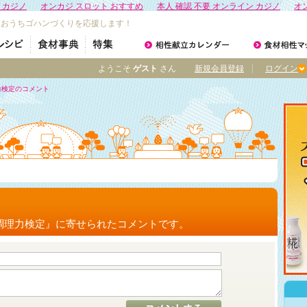
 カジノ
オンカジ スロット おすすめ
本人 確認 不要 オンライン カジノ
オ
なおうちゴハンづくりを応援します！
ようこそ
ゲスト
さん
新規会員登録
ログイン
力検定のコメント
調理力検定』に寄せられたコメントです。