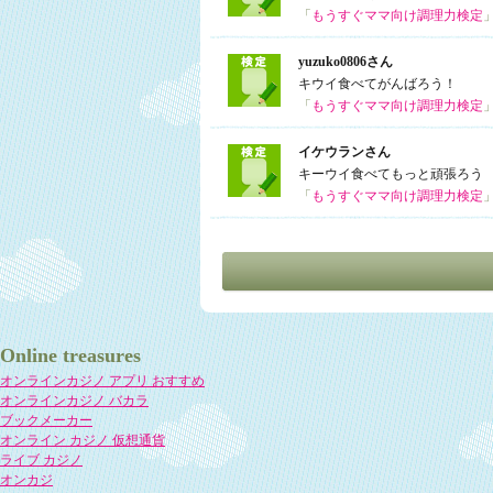
「
もうすぐママ向け調理力検定
yuzuko0806さん
キウイ食べてがんばろう！
「
もうすぐママ向け調理力検定
イケウランさん
キーウイ食べてもっと頑張ろう
「
もうすぐママ向け調理力検定
Online treasures
オンラインカジノ アプリ おすすめ
オンラインカジノ バカラ
ブックメーカー
オンライン カジノ 仮想通貨
ライブ カジノ
オンカジ