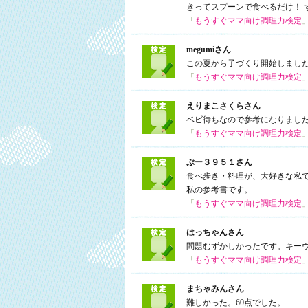
きってスプーンで食べるだけ！ 
「
もうすぐママ向け調理力検定
megumiさん
この夏から子づくり開始しまし
「
もうすぐママ向け調理力検定
えりまこさくらさん
ベビ待ちなので参考になりまし
「
もうすぐママ向け調理力検定
ぶー３９５１さん
食べ歩き・料理が、大好きな私で
私の参考書です。
「
もうすぐママ向け調理力検定
はっちゃんさん
問題むずかしかったです。キー
「
もうすぐママ向け調理力検定
まちゃみんさん
難しかった。60点でした。