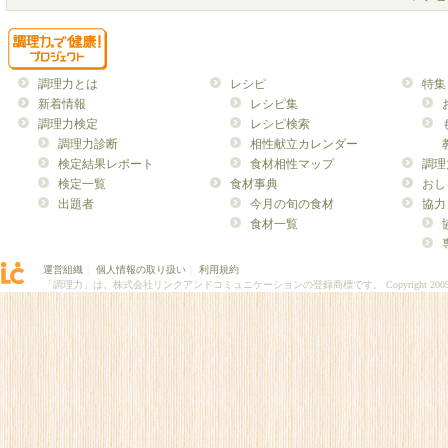
調理力とは
レシピ
特集
新着情報
レシピ集
調理力検定
レシピ検索
調理力診断
相性献立カレンダー
検定結果レポート
食材相性マップ
調理
検定一覧
食材事典
おし
出題者
今月の旬の食材
協力
食材一覧
運営組織
｜
個人情報の取り扱い
｜
利用規約
「調理力」は、株式会社リンクアンドコミュニケーションの登録商標です。
Copyright 200