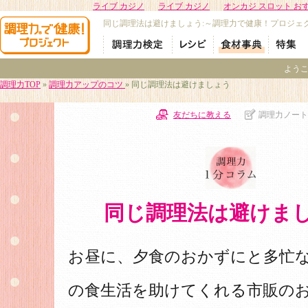
ライブ カジノ
ライブ カジノ
オンカジ スロット お
同じ調理法は避けましょう:～調理力で健康！プロジェ
よう
調理力TOP
»
調理力アップのコツ
» 同じ調理法は避けましょう
友だちに教える
調理力ノート
同じ調理法は避けま
お昼に、夕食のおかずにと多忙
の食生活を助けてくれる市販の