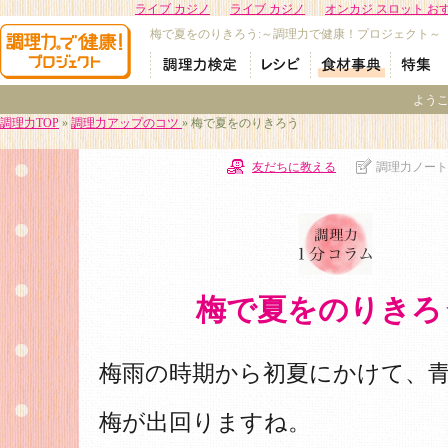
ライブ カジノ
ライブ カジノ
オンカジ スロット お
梅で夏をのりきろう:～調理力で健康！プロジェクト～
よう
調理力TOP
»
調理力アップのコツ
» 梅で夏をのりきろう
友だちに教える
調理力ノート
梅で夏をのりきろ
梅雨の時期から初夏にかけて、
梅が出回りますね。