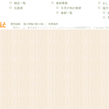
検定一覧
食材事典
おし
出題者
今月の旬の食材
協力
食材一覧
運営組織
｜
個人情報の取り扱い
｜
利用規約
「調理力」は、株式会社リンクアンドコミュニケーションの登録商標です。
Copyright 200