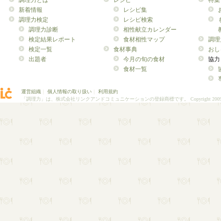
調理力とは
レシピ
特集
新着情報
レシピ集
調理力検定
レシピ検索
調理力診断
相性献立カレンダー
検定結果レポート
食材相性マップ
調理
検定一覧
食材事典
おし
出題者
今月の旬の食材
協力
食材一覧
運営組織
｜
個人情報の取り扱い
｜
利用規約
「調理力」は、株式会社リンクアンドコミュニケーションの登録商標です。
Copyright 200