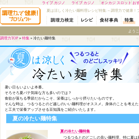
ライブ カジノ
ライブ カジノ
オンカジ スロット お
夏は涼しく冷たい麺料理レシピ特集:～調理力で健康！
よう
調理力TOP
»
特集
»
冷たい麺特集
暑い日もいよいよ本番。
そろそろ夏バテ気味な方も多いのでは？
食欲が落ちる季節だからこそ、栄養はしっかり摂りたいものです。
そんな時は、つるつるとのど越しのいい麺料理がオススメ。身体のことを考えた
と工夫で栄養アップさせる豆知識をご紹介いたします。
夏の冷たい麺特集
夏の冷たい麺特集
つるつるとのどごしの良い麺料理、特に夏は