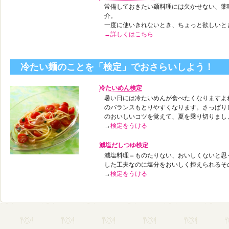
常備しておきたい麺料理には欠かせない、薬
介。
一度に使いきれないとき、ちょっと欲しいと
→詳しくはこちら
冷たい麺のことを「検定」でおさらいしよう！
冷たいめん検定
暑い日には冷たいめんが食べたくなりますよ
のバランスもとりやすくなります。さっぱり
のおいしいコツを覚えて、夏を乗り切りまし
→
検定をうける
減塩だしつゆ検定
減塩料理＝ものたりない、おいしくないと思
した工夫なのに塩分をおいしく控えられるそ
→
検定をうける