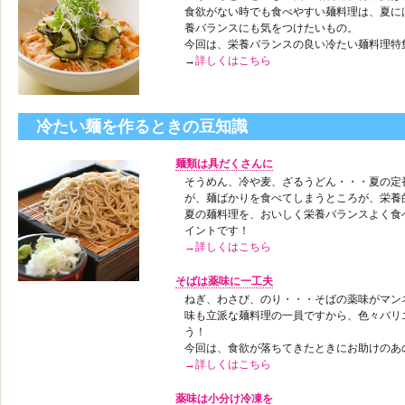
食欲がない時でも食べやすい麺料理は、夏に
養バランスにも気をつけたいもの。
今回は、栄養バランスの良い冷たい麺料理特
→
詳しくはこちら
冷たい麺を作るときの豆知識
麺類は具だくさんに
そうめん、冷や麦、ざるうどん・・・夏の定
が、麺ばかりを食べてしまうところが、栄養
夏の麺料理を、おいしく栄養バランスよく食
イントです！
→詳しくはこちら
そばは薬味に一工夫
ねぎ、わさび、のり・・・そばの薬味がマン
味も立派な麺料理の一員ですから、色々バリ
う！
今回は、食欲が落ちてきたときにお助けのあ
→詳しくはこちら
薬味は小分け冷凍を