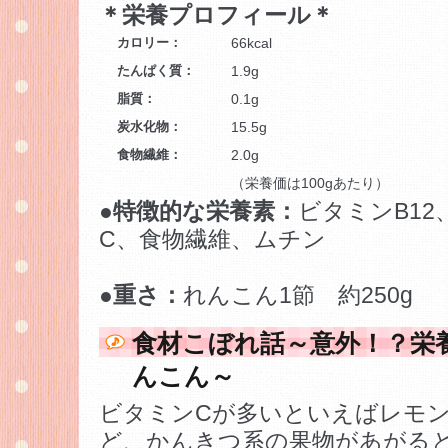
＊栄養プロフィール＊
カロリー：
66kcal
たんぱく質：
1.9g
脂質：
0.1g
炭水化物：
15.5g
食物繊維：
2.0g
（栄養価は100gあたり）
●特徴的な栄養素：
ビタミンB12
C、食物繊維、ムチン
●重さ：
れんこん1節 約250g
食材こぼれ話～意外！？栄
んこん～
ビタミンCが多いといえばレモ
ど、かんきつ系の果物があがる