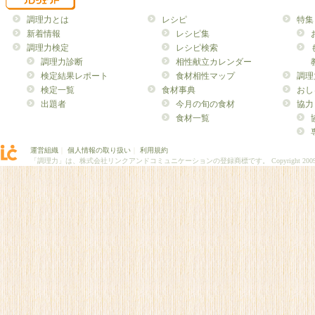
調理力とは
レシピ
特集
新着情報
レシピ集
調理力検定
レシピ検索
調理力診断
相性献立カレンダー
検定結果レポート
食材相性マップ
調理
検定一覧
食材事典
おし
出題者
今月の旬の食材
協力
食材一覧
運営組織
｜
個人情報の取り扱い
｜
利用規約
「調理力」は、株式会社リンクアンドコミュニケーションの登録商標です。
Copyright 200