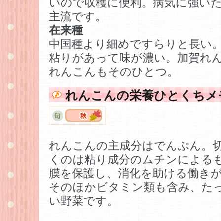
いので収穫に便利。病気に強い
主流です。
在来種
中国種より細めですらりと長い
粘りがあって味が濃い。加賀れ
れんこんもそのひとつ。
れんこんの栄養ひとくちメ
れんこんの主成分はでんぷん。
くのは粘り成分のムチンによる
膜を保護し、消化を助ける働き
そのほかビタミン類も含み、た
い野菜です。