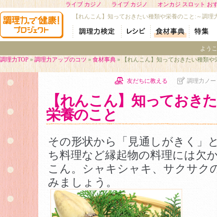
ライブ カジノ
ライブ カジノ
オンカジ スロット お
【れんこん】知っておきたい種類や栄養のこと:～調理
よう
調理力TOP
»
調理力アップのコツ
»
食材事典
» 【れんこん】知っておきたい種類や
友だちに教える
調理力ノー
【れんこん】知っておきた
栄養のこと
その形状から「見通しがきく」
ち料理など縁起物の料理には欠
こん。シャキシャキ、サクサク
みましょう。