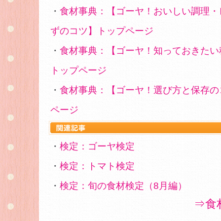
・
食材事典：【ゴーヤ！おいしい調理・
ずのコツ】トップページ
・
食材事典：【ゴーヤ！知っておきたい
トップページ
・
食材事典：【ゴーヤ！選び方と保存の
ページ
・
検定：ゴーヤ検定
・
検定：トマト検定
・
検定：旬の食材検定（8月編）
⇒食