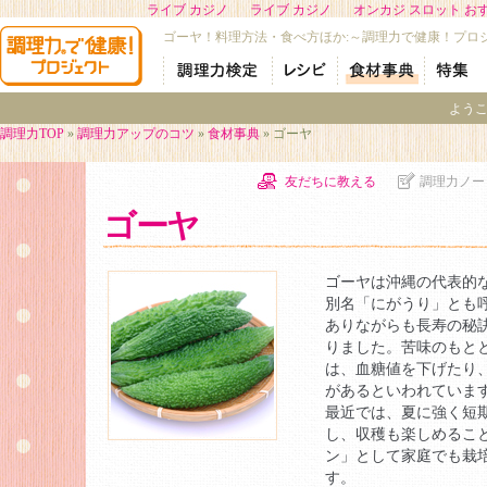
ライブ カジノ
ライブ カジノ
オンカジ スロット お
ゴーヤ！料理方法・食べ方ほか:～調理力で健康！プロ
よう
調理力TOP
»
調理力アップのコツ
»
食材事典
» ゴーヤ
友だちに教える
調理力ノー
ゴーヤ
ゴーヤは沖縄の代表的
別名「にがうり」とも
ありながらも長寿の秘
りました。苦味のもと
は、血糖値を下げたり
があるといわれていま
最近では、夏に強く短
し、収穫も楽しめるこ
ン」として家庭でも栽
す。