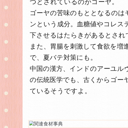
つとされているのがゴーヤ。
ゴーヤの苦味のもととなるのは
ンという成分。血糖値やコレス
下させるはたらきがあるとされ
また、胃腸を刺激して食欲を増
で、夏バテ対策にも。
中国の漢方、インドのアーユル
の伝統医学でも、古くからゴー
ているそうですよ。