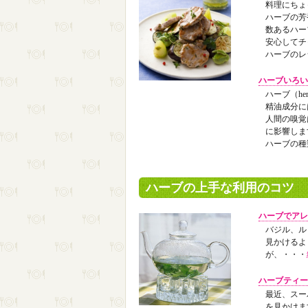
料理にちょ
ハーブの芳
数あるハー
安心してチ
ハーブのレ
ハーブいろい
ハーブ（h
精油成分に
人間の嗅覚
に影響しま
ハーブの種
ハーブの上手な利用のコツ
ハーブでアレ
バジル、ル
見かけるよ
が、・・・
ハーブティー
最近、スー
を見かけま