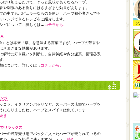
っぴり加えるだけで、ぐっと風味が良くなるハーブ。
香や刺激のある香りにはさまざまな効果があります。
ブの中でもポピュラーなものを使い、ハーブ初心者さんでも
ャレンジできるレシピをご紹介します。
シピについて、詳しくは→
コチラから。
ろ
erb）とは本来「草」を意味する言葉ですが、ハーブの芳香や
はさまざまな効果があります。
は瞬時に好き嫌いを判断し、自律神経や内分泌系、循環器系
す。
類について、詳しくは→
コチラから。
ンジ
ッコラ、イタリアンパセリなど、スーパーの店頭でハーブを
うになりましたね。ハーブとスパイスは似ています
続き
でリラックス
パーの野菜売り場でパックに入ったハーブが売られているの
すね。色々な料理に使えますが、・・・
続き