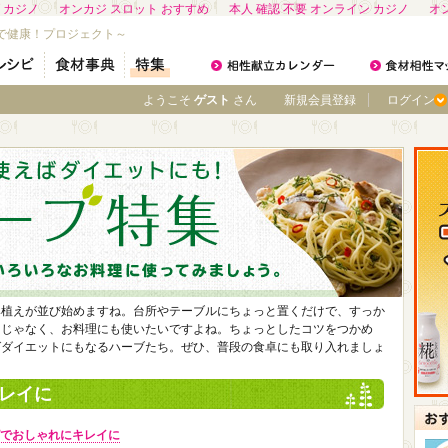
 カジノ
オンカジ スロット おすすめ
本人 確認 不要 オンライン カジノ
オ
で健康！プロジェクト～
ようこそ
ゲスト
さん
新規会員登録
ログイン
鉢植えが並び始めますね。台所やテーブルにちょっと置くだけで、すっか
けじゃなく、お料理にも使いたいですよね。ちょっとしたコツをつかめ
ばダイエットにもなるハーブたち。ぜひ、普段の食卓にも取り入れましょ
レイに
でおしゃれにキレイに