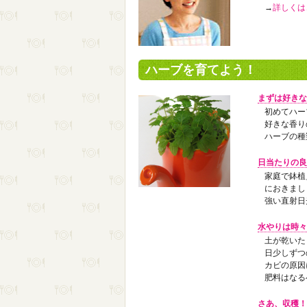
→
詳しくは
ハーブを育てよう！
まずは好きな
初めてハー
好きな香り
ハーブの種
日当たりの良
家庭で鉢植
におきまし
強い直射日
水やりは時々
土が乾いた
日少しずつ
カビの原因
肥料はなる
さあ、収穫！