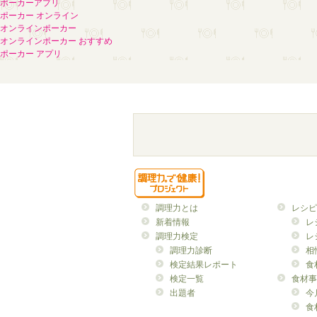
ポーカーアプリ
ポーカー オンライン
オンラインポーカー
オンラインポーカー おすすめ
ポーカー アプリ
調理力とは
レシピ
新着情報
レ
調理力検定
レ
調理力診断
相
検定結果レポート
食
検定一覧
食材事
出題者
今
食