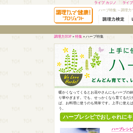
ライブ カジノ
ライブ
ハーブ特集:～調理力
調理力TOP
»
特集
»
ハーブ特集
暖かくなってくるとお花やさんにもハーブの
り華やぎます。でも、せっかくなら育てるだ
ば、お料理に使うのも簡単です。上手に使え
う。
ハーブレシピでおしゃれにキ
ハーブレシピ