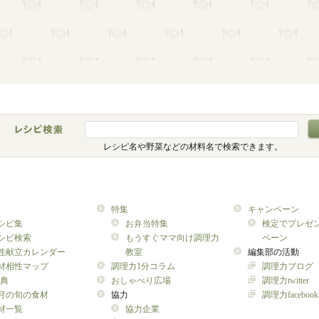
レシピ名や野菜などの材料名で検索できます。
特集
キャンペーン
シピ集
お弁当特集
検定でプレゼ
シピ検索
もうすぐママ向け調理力
ペーン
性献立カレンダー
教室
編集部の活動
材相性マップ
調理力1分コラム
調理力ブログ
典
おしゃべり広場
調理力twitter
月の旬の食材
協力
調理力facebook
材一覧
協力企業