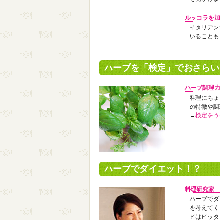
ルッコラを加
イタリアン
いることも
ハーブを「検定」でおさらい
ハーブ調理力
料理にちょ
の特徴や調
→
検定をう
ハーブでダイエット！？
料理研究家 
ハーブでダ
を考えてく
ピはピッタ