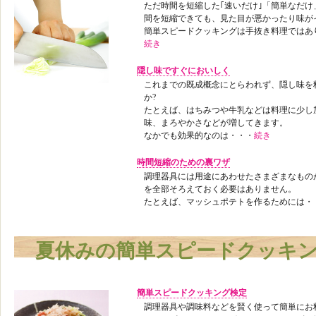
ただ時間を短縮した｢速いだけ｣「簡単なだ
間を短縮できても、見た目が悪かったり味が
簡単スピードクッキングは手抜き料理ではあ
続き
隠し味ですぐにおいしく
これまでの既成概念にとらわれず、隠し味を
か?
たとえば、はちみつや牛乳などは料理に少し
味、まろやかさなどが増してきます。
なかでも効果的なのは・・・
続き
時間短縮のための裏ワザ
調理器具には用途にあわせたさまざまなもの
を全部そろえておく必要はありません。
たとえば、マッシュポテトを作るためには・
夏休みの簡単スピードクッキ
簡単スピードクッキング検定
調理器具や調味料などを賢く使って簡単にお