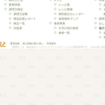
調理力とは
レシピ
特集
新着情報
レシピ集
調理力検定
レシピ検索
調理力診断
相性献立カレンダー
検定結果レポート
食材相性マップ
調理
検定一覧
食材事典
おし
出題者
今月の旬の食材
協力
食材一覧
運営組織
｜
個人情報の取り扱い
｜
利用規約
「調理力」は、株式会社リンクアンドコミュニケーションの登録商標です。
Copyright 200