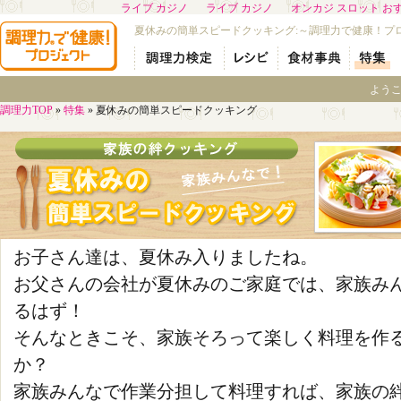
ライブ カジノ
ライブ カジノ
オンカジ スロット お
夏休みの簡単スピードクッキング:～調理力で健康！プ
よう
調理力TOP
»
特集
»
夏休みの簡単スピードクッキング
お子さん達は、夏休み入りましたね。
お父さんの会社が夏休みのご家庭では、家族み
るはず！
そんなときこそ、家族そろって楽しく料理を作
か？
家族みんなで作業分担して料理すれば、家族の