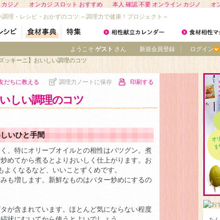
 カジノ
オンカジ スロット おすすめ
本人 確認 不要 オンライン カジノ
オ
い調理・レシピ・おかずのコツ:～調理力で健康！プロジェクト～
ようこそ
ゲスト
さん
新規会員登録
ログイン
【ズッキーニ】おいしい調理のコツ
友だちに教える
調理力ノートに保存
印刷する
いしい調理のコツ
いしいひと手間
よく、特にオリーブオイルとの相性はバツグン。煮
ど炒めてから煮るとよりおいしく仕上がります。お
もよくなるなど、いいことずくめです。
甘みも増します。新鮮なものはバター炒めにするの
ビタが含まれています。ほとんど気にならない程度
を縞状にむいてから使うとよいでしょう。