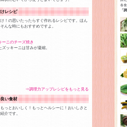
みん
各食
「調
だけレシピ
だけ！の思いたったらすぐ作れるレシピです。ほん
、そんな時にもおすすめですよ。
キーニのチーズ焼き
たズッキーニは甘みが凝縮。
⇒調理力アップレシピをもっと見る
の良い食材
てもっとおいしく！もっとヘルシーに！おいしさと
ご紹介です。