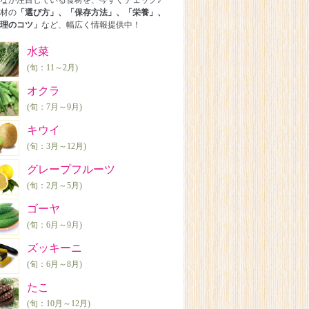
なが注目している食材を、今すぐチェック♪
材の
「選び方」、「保存方法」、「栄養」、
理のコツ」
など、幅広く情報提供中！
水菜
(旬：11～2月)
オクラ
(旬：7月～9月)
キウイ
(旬：3月～12月)
グレープフルーツ
(旬：2月～5月)
ゴーヤ
(旬：6月～9月)
ズッキーニ
(旬：6月～8月)
たこ
(旬：10月～12月)