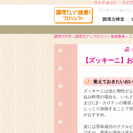
ライブ カジノ
ライブ
ズッキーニ！おいし
調理力TOP
»
調理力アップのコツ
»
食材事典
» 
【ズッキーニ】お
覚えておきたいお
ズッキーニは油と相性が
込み料理の場合も、いち
まけにβ－カロテンの吸収
じっくり加熱することで
がおすすめ。
皮には苦味成分のククル
ですが、苦手な場合は皮