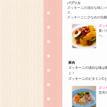
パプリカ
ズッキーニの淡白な味に
ス。
ズッキーニに少なめの抗
ズッ
夏バ
へ。
豚肉
ズッキーニの淡白な味は
く！
ズッキーニのビタミンC
ズッ
昆布