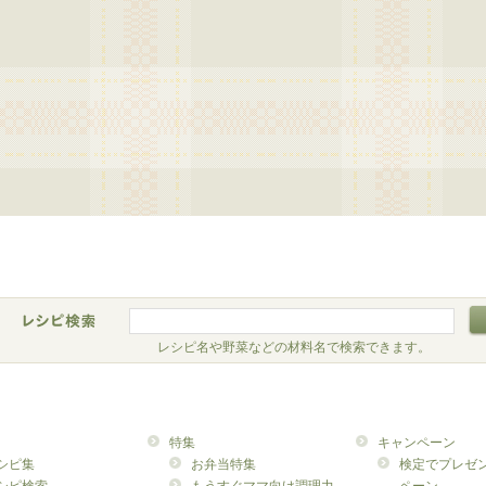
レシピ名や野菜などの材料名で検索できます。
特集
キャンペーン
シピ集
お弁当特集
検定でプレゼ