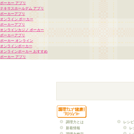
ポーカー アプリ
テキサスホールデム アプリ
ポーカーアプリ
オンライン ポーカー
ポーカーアプリ
オンラインカジノ ポーカー
ポーカーアプリ
ポーカー オンライン
オンラインポーカー
オンラインポーカー おすすめ
ポーカー アプリ
調理力とは
レシピ
新着情報
レ