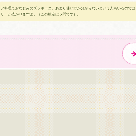
リア料理でおなじみのズッキーニ。あまり使い方が分からないという人もいるのでは
トリーが広がりますよ。（この検定は５問です）。