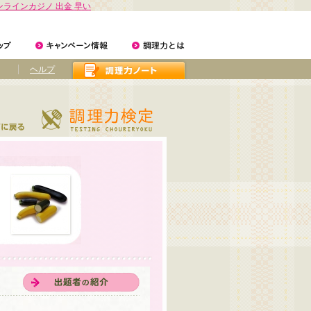
ンラインカジノ 出金 早い
ヘルプ