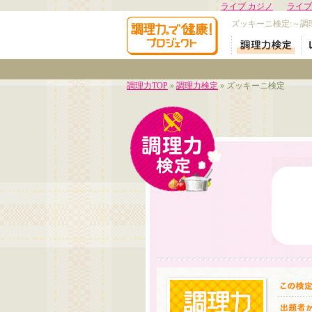
ライブ カジノ
ライブ
ズッキーニ検定:～
調理力TOP
»
調理力検定
» ズッキーニ検定