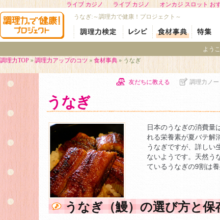
ライブ カジノ
ライブ カジノ
オンカジ スロット お
うなぎ:～調理力で健康！プロジェクト～
よう
調理力TOP
»
調理力アップのコツ
»
食材事典
» うなぎ
友だちに教える
調理力ノー
うなぎ
日本のうなぎの消費量
れる栄養素が夏バテ解
うなぎですが、詳しい
ないようです。天然う
ているうなぎの9割は
うなぎ（鰻）の選び方と保