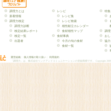
調理力とは
レシピ
特集
新着情報
レシピ集
調理力検定
レシピ検索
調理力診断
相性献立カレンダー
検定結果レポート
食材相性マップ
調理
検定一覧
食材事典
おし
出題者
今月の旬の食材
協力
食材一覧
運営組織
｜
個人情報の取り扱い
｜
利用規約
「調理力」は、株式会社リンクアンドコミュニケーションの登録商標です。
Copyright 200