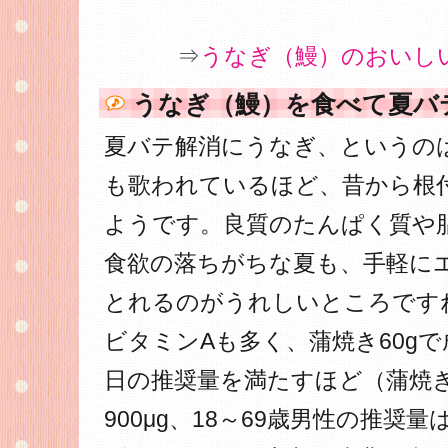
⇒
うなぎ（鰻）のおいし
うなぎ（鰻）を食べて夏バ
夏バテ解消にうなぎ、というの
も歌われているほど、昔から根
ようです。良質のたんぱく質や
食欲の落ちがちな夏も、手軽に
とれるのがうれしいところです
ビタミンAも多く、蒲焼き60gで
日の推奨量を満たすほど（蒲焼き
900μg、18～69歳男性の推奨量は