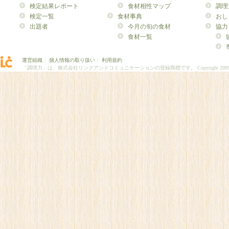
検定結果レポート
食材相性マップ
調理
検定一覧
食材事典
おし
出題者
今月の旬の食材
協力
食材一覧
運営組織
｜
個人情報の取り扱い
｜
利用規約
「調理力」は、株式会社リンクアンドコミュニケーションの登録商標です。
Copyright 200