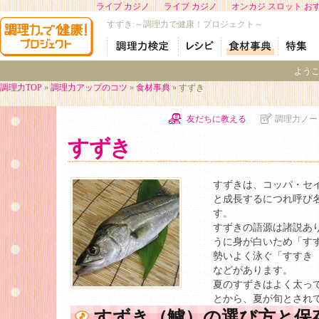
ライブ カジノ
ライブ カジノ
オンカジ スロット お
すずき:～調理力で健康！プロジェクト～
よう
調理力TOP
»
調理力アップのコツ
»
食材事典
» すずき
友だちに教える
調理力ノー
すずき
すずきは、コッパ・セ
と成長するにつれ呼び
す。
すずきの語源は諸説あ
うに身が白いため「す
勢いよく泳ぐ「すすき
などがあります。
夏のすずきはよく太っ
とから、夏が旬とされ
すずき（鱸）の選び方と保