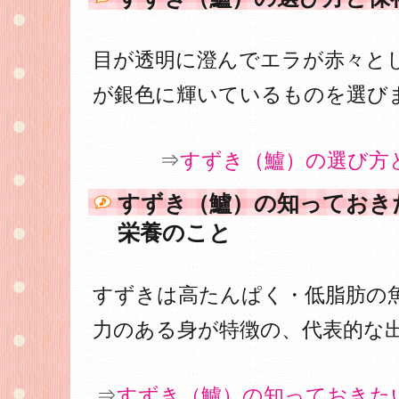
目が透明に澄んでエラが赤々と
が銀色に輝いているものを選び
⇒
すずき（鱸）の選び方
すずき（鱸）の知っておき
栄養のこと
すずきは高たんぱく・低脂肪の
力のある身が特徴の、代表的な
⇒
すずき（鱸）の知っておきた