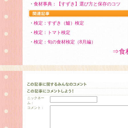
・
食材事典：【すずき】選び方と保存のコツ
・
検定：すずき（鱸）検定
・
検定：トマト検定
・
検定：旬の食材検定（8月編）
⇒食
ニックネー
ム：
コメント：