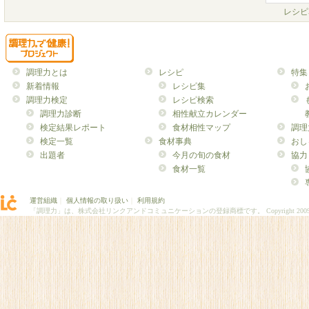
レシピ
調理力とは
レシピ
特集
新着情報
レシピ集
調理力検定
レシピ検索
調理力診断
相性献立カレンダー
検定結果レポート
食材相性マップ
調理
検定一覧
食材事典
おし
出題者
今月の旬の食材
協力
食材一覧
運営組織
｜
個人情報の取り扱い
｜
利用規約
「調理力」は、株式会社リンクアンドコミュニケーションの登録商標です。
Copyright 200