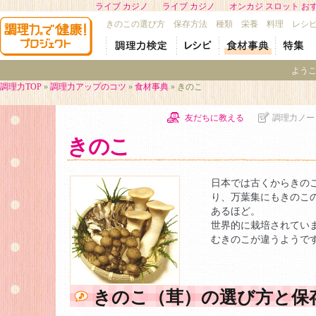
ライブ カジノ
ライブ カジノ
オンカジ スロット お
きのこの選び方 保存方法 種類 栄養 料理 レシピ
よう
調理力TOP
»
調理力アップのコツ
»
食材事典
» きのこ
友だちに教える
調理力ノー
きのこ
日本では古くからきの
り、万葉集にもきのこ
あるほど。
世界的に栽培されてい
むきのこが違うようで
きのこ（茸）の選び方と保