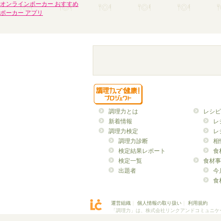
オンラインポーカー おすすめ
ポーカー アプリ
調理力とは
レシピ
新着情報
レ
調理力検定
レ
調理力診断
相
検定結果レポート
食
検定一覧
食材事
出題者
今
食
運営組織
｜
個人情報の取り扱い
｜
利用規約
「調理力」は、株式会社リンクアンドコミュニケ