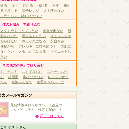
煮る
焼く
炒める
揚げる
蒸す
和え
る・漬ける
電子レンジ
火を使わない
フライパン（鍋）ひとつで
「体のお悩み」で絞り込む
スタミナをアップしたい
食欲が出ない
風
邪をひいた
骨を強くしたい
ストレスをや
わらげたい
冷えが気になる
貧血ぎみ
便秘がち
アレルギーに打ち勝つ！
美肌に
なりたい
メタボが気になる
ダイエットし
たい
「その他の条件」で絞り込む
お弁当にも
おもてなしに
ストックおか
ず
超簡単
食材ひとつで
レンジでかん
たん
家族みんなで
定番をヘルシーに
最新情報やおうちゴハンに役立つ
レシピやコラム、検定を配信中！
詳しくはこちら
こそ
ゲスト
さん