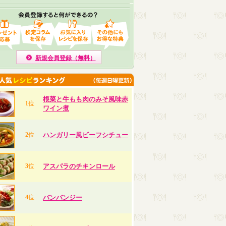
新規会員登録（無料）
根菜と牛もも肉のみそ風味赤
1
位
ワイン煮
2
位
ハンガリー風ビーフシチュー
3
位
アスパラのチキンロール
4
位
バンバンジー