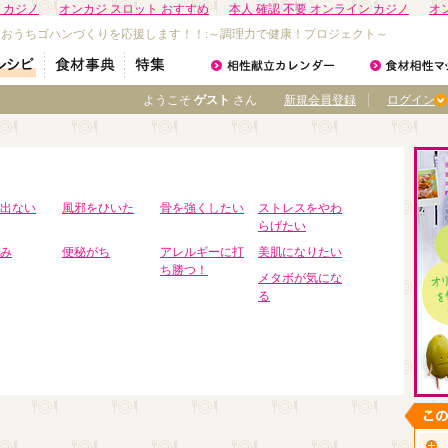
 カジノ
オンカジ スロット おすすめ
本人 確認 不要 オンライン カジノ
オ
なおうちゴハンづくりを応援します！！:～調理力で健康！プロジェクト～
ようこそ
ゲスト
さん
新規会員登録
ログイン
出ない
風邪をひいた
骨を強くしたい
ストレスをやわ
らげたい
み
便秘がち
アレルギーに打
美肌になりたい
ち勝つ！
メタボが気にな
る