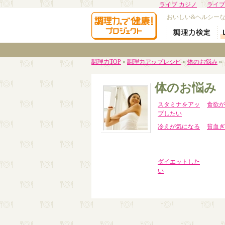
ライブ カジノ
ライブ
おいしい&ヘルシー
調理力TOP
»
調理力アップレシピ
»
体のお悩み
»
体のお悩み
スタミナをアッ
食欲が
プしたい
冷えが気になる
貧血ぎ
ダイエットした
い