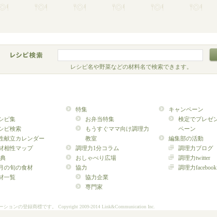
レシピ名や野菜などの材料名で検索できます。
特集
キャンペーン
シピ集
お弁当特集
検定でプレゼ
シピ検索
もうすぐママ向け調理力
ペーン
性献立カレンダー
教室
編集部の活動
材相性マップ
調理力1分コラム
調理力ブログ
典
おしゃべり広場
調理力twitter
月の旬の食材
協力
調理力facebook
材一覧
協力企業
専門家
ーションの登録商標です。
Copyright 2009-2014 Link&Communication Inc.