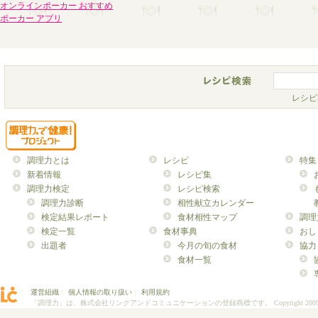
オンラインポーカー おすすめ
ポーカー アプリ
レシピ
調理力とは
レシピ
特集
新着情報
レシピ集
調理力検定
レシピ検索
調理力診断
相性献立カレンダー
検定結果レポート
食材相性マップ
調理
検定一覧
食材事典
おし
出題者
今月の旬の食材
協力
食材一覧
運営組織
｜
個人情報の取り扱い
｜
利用規約
「調理力」は、株式会社リンクアンドコミュニケーションの登録商標です。
Copyright 200