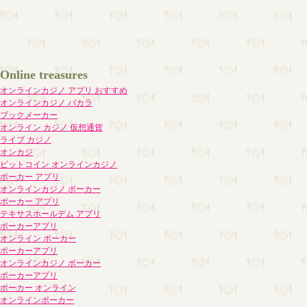
Online treasures
オンラインカジノ アプリ おすすめ
オンラインカジノ バカラ
ブックメーカー
オンライン カジノ 仮想通貨
ライブ カジノ
オンカジ
ビットコイン オンラインカジノ
ポーカー アプリ
オンラインカジノ ポーカー
ポーカー アプリ
テキサスホールデム アプリ
ポーカーアプリ
オンライン ポーカー
ポーカーアプリ
オンラインカジノ ポーカー
ポーカーアプリ
ポーカー オンライン
オンラインポーカー