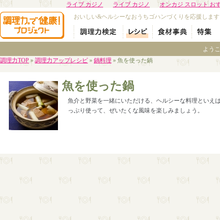
ライブ カジノ
ライブ カジノ
オンカジ スロット お
おいしい&ヘルシーなおうちゴハンづくりを応援します
よう
調理力TOP
»
調理力アップレシピ
»
鍋料理
» 魚を使った鍋
魚を使った鍋
魚介と野菜を一緒にいただける、ヘルシーな料理といえ
っぷり使って、ぜいたくな風味を楽しみましょう。