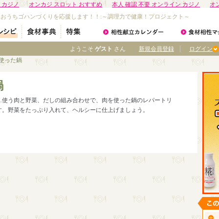
 カジノ
オンカジ スロット おすすめ
本人 確認 不要 オンライン カジノ
オ
なおうちゴハンづくりを応援します！！:～調理力で健康！プロジェクト～
ようこそ
ゲスト
さん
新規会員登録
ログイン
を使った鍋
鍋
…使う肉と野菜、だしの組み合わせで、肉を使った鍋のレパートリ
す。野菜をたっぷり入れて、ヘルシーに仕上げましょう。