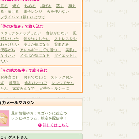
煮る
焼く
炒める
揚げる
蒸す
和え
る・漬ける
電子レンジ
火を使わない
フライパン（鍋）ひとつで
「体のお悩み」で絞り込む
スタミナをアップしたい
食欲が出ない
風
邪をひいた
骨を強くしたい
ストレスをや
わらげたい
冷えが気になる
貧血ぎみ
便秘がち
アレルギーに打ち勝つ！
美肌に
なりたい
メタボが気になる
ダイエットし
たい
「その他の条件」で絞り込む
お弁当にも
おもてなしに
ストックおか
ず
超簡単
食材ひとつで
レンジでかん
たん
家族みんなで
定番をヘルシーに
最新情報やおうちゴハンに役立つ
レシピやコラム、検定を配信中！
詳しくはこちら
こそ
ゲスト
さん