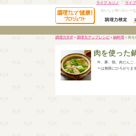
ライブ カジノ
ライブ
おいしい&ヘルシー
調理力TOP
»
調理力アップレシピ
»
鍋料理
» 肉
肉を使った
牛、豚、鶏、肉だんご
ーは無限にひろがりま