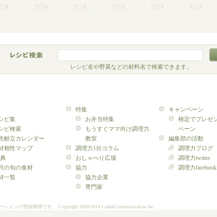
レシピ名や野菜などの材料名で検索できます。
特集
キャンペーン
シピ集
お弁当特集
検定でプレゼ
シピ検索
もうすぐママ向け調理力
ペーン
性献立カレンダー
教室
編集部の活動
材相性マップ
調理力1分コラム
調理力ブログ
典
おしゃべり広場
調理力twitter
月の旬の食材
協力
調理力facebook
材一覧
協力企業
専門家
ーションの登録商標です。
Copyright 2009-2014 Link&Communication Inc.