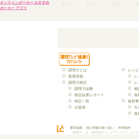
オンラインポーカー おすすめ
ポーカー アプリ
調理力とは
レシピ
新着情報
レ
調理力検定
レ
調理力診断
相
検定結果レポート
食
検定一覧
食材事
出題者
今
食
運営組織
｜
個人情報の取り扱い
｜
利用規約
「調理力」は、株式会社リンクアンドコミュニケ