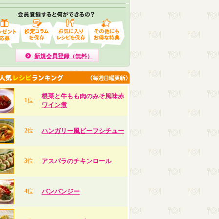
新規会員登録（無料）
根菜と牛もも肉のみそ風味赤
1
位
ワイン煮
2
位
ハンガリー風ビーフシチュー
3
位
アスパラのチキンロール
4
位
バンバンジー