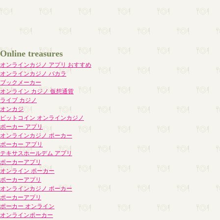
Online treasures
オンラインカジノ アプリ おすすめ
オンラインカジノ バカラ
ブックメーカー
オンライン カジノ 仮想通貨
ライブ カジノ
オンカジ
ビットコイン オンラインカジノ
ポーカー アプリ
オンラインカジノ ポーカー
ポーカー アプリ
テキサスホールデム アプリ
ポーカーアプリ
オンライン ポーカー
ポーカーアプリ
オンラインカジノ ポーカー
ポーカーアプリ
ポーカー オンライン
オンラインポーカー