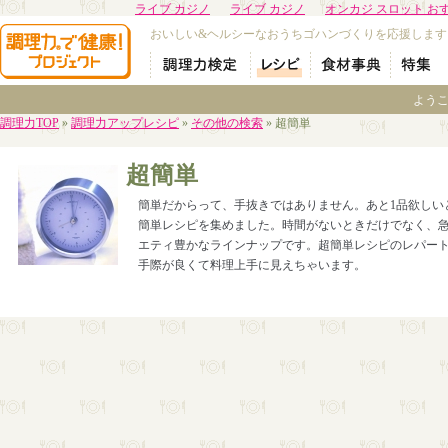
ライブ カジノ
ライブ カジノ
オンカジ スロット お
おいしい&ヘルシーなおうちゴハンづくりを応援します
よう
調理力TOP
»
調理力アップレシピ
»
その他の検索
» 超簡単
超簡単
簡単だからって、手抜きではありません。あと1品欲しい
簡単レシピを集めました。時間がないときだけでなく、
エティ豊かなラインナップです。超簡単レシピのレパー
手際が良くて料理上手に見えちゃいます。