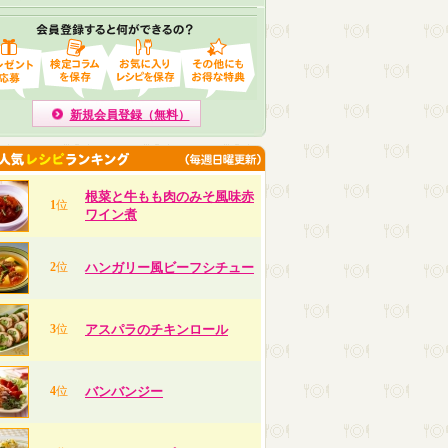
新規会員登録（無料）
根菜と牛もも肉のみそ風味赤
1
位
ワイン煮
2
位
ハンガリー風ビーフシチュー
3
位
アスパラのチキンロール
4
位
バンバンジー