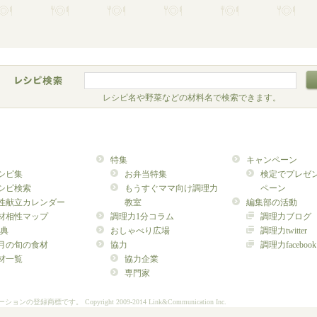
レシピ名や野菜などの材料名で検索できます。
特集
キャンペーン
シピ集
お弁当特集
検定でプレゼ
シピ検索
もうすぐママ向け調理力
ペーン
性献立カレンダー
教室
編集部の活動
材相性マップ
調理力1分コラム
調理力ブログ
典
おしゃべり広場
調理力twitter
月の旬の食材
協力
調理力facebook
材一覧
協力企業
専門家
ーションの登録商標です。
Copyright 2009-2014 Link&Communication Inc.