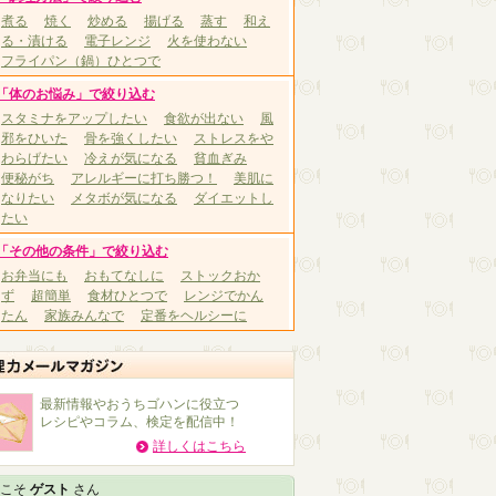
煮る
焼く
炒める
揚げる
蒸す
和え
る・漬ける
電子レンジ
火を使わない
フライパン（鍋）ひとつで
「体のお悩み」で絞り込む
スタミナをアップしたい
食欲が出ない
風
邪をひいた
骨を強くしたい
ストレスをや
わらげたい
冷えが気になる
貧血ぎみ
便秘がち
アレルギーに打ち勝つ！
美肌に
なりたい
メタボが気になる
ダイエットし
たい
「その他の条件」で絞り込む
お弁当にも
おもてなしに
ストックおか
ず
超簡単
食材ひとつで
レンジでかん
たん
家族みんなで
定番をヘルシーに
最新情報やおうちゴハンに役立つ
レシピやコラム、検定を配信中！
詳しくはこちら
こそ
ゲスト
さん