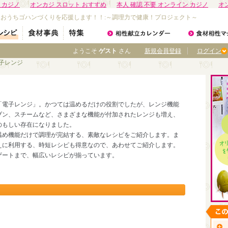
 カジノ
オンカジ スロット おすすめ
本人 確認 不要 オンライン カジノ
オ
なおうちゴハンづくりを応援します！！:～調理力で健康！プロジェクト～
ようこそ
ゲスト
さん
新規会員登録
ログイン
電子レンジ
「電子レンジ」。かつては温めるだけの役割でしたが、レンジ機能
ブン、スチームなど、さまざまな機能が付加されたレンジも増え、
のもしい存在になりました。
温め機能だけで調理が完結する、素敵なレシピをご紹介します。ま
えに利用する、時短レシピも得意なので、あわせてご紹介します。
ザートまで、幅広いレシピが揃っています。