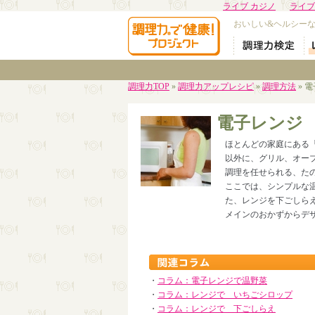
ライブ カジノ
ライブ
おいしい&ヘルシー
調理力TOP
»
調理力アップレシピ
»
調理方法
» 
電子レンジ
ほとんどの家庭にある
以外に、グリル、オー
調理を任せられる、た
ここでは、シンプルな
た、レンジを下ごしら
メインのおかずからデ
・
コラム：電子レンジで温野菜
・
コラム：レンジで__いちごシロップ
・
コラム：レンジで__下ごしらえ