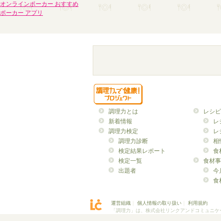
オンラインポーカー おすすめ
ポーカー アプリ
調理力とは
レシピ
新着情報
レ
調理力検定
レ
調理力診断
相
検定結果レポート
食
検定一覧
食材事
出題者
今
食
運営組織
｜
個人情報の取り扱い
｜
利用規約
「調理力」は、株式会社リンクアンドコミュニケ