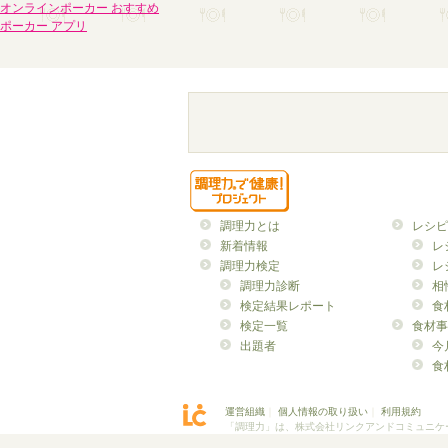
オンラインポーカー おすすめ
ポーカー アプリ
調理力とは
レシピ
新着情報
レ
調理力検定
レ
調理力診断
相
検定結果レポート
食
検定一覧
食材事
出題者
今
食
運営組織
｜
個人情報の取り扱い
｜
利用規約
「調理力」は、株式会社リンクアンドコミュニケ