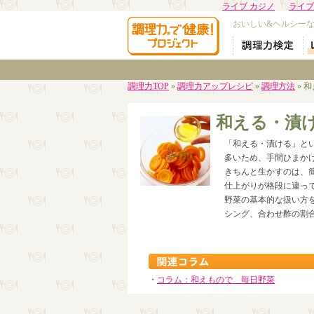
ライブ カジノ
ライブ
おいしい&ヘルシー
調理力TOP
»
調理力アップレシピ
»
調理方法
» 
和える・漬
「和える・漬ける」と
多いため、手間ひまか
きちんと生かすのは、
仕上がりが格段に違っ
野菜の基本的な扱い方
シング、合わせ酢の割
・
コラム：和えもので__毎日野菜