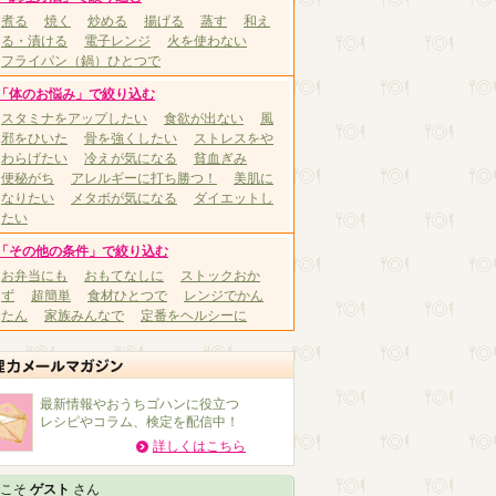
煮る
焼く
炒める
揚げる
蒸す
和え
る・漬ける
電子レンジ
火を使わない
フライパン（鍋）ひとつで
「体のお悩み」で絞り込む
スタミナをアップしたい
食欲が出ない
風
邪をひいた
骨を強くしたい
ストレスをや
わらげたい
冷えが気になる
貧血ぎみ
便秘がち
アレルギーに打ち勝つ！
美肌に
なりたい
メタボが気になる
ダイエットし
たい
「その他の条件」で絞り込む
お弁当にも
おもてなしに
ストックおか
ず
超簡単
食材ひとつで
レンジでかん
たん
家族みんなで
定番をヘルシーに
最新情報やおうちゴハンに役立つ
レシピやコラム、検定を配信中！
詳しくはこちら
こそ
ゲスト
さん