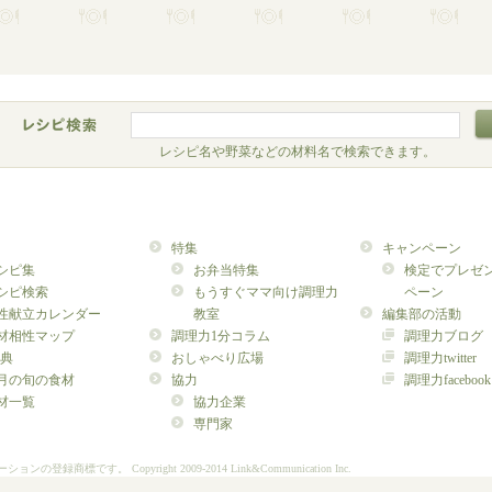
レシピ名や野菜などの材料名で検索できます。
特集
キャンペーン
シピ集
お弁当特集
検定でプレゼ
シピ検索
もうすぐママ向け調理力
ペーン
性献立カレンダー
教室
編集部の活動
材相性マップ
調理力1分コラム
調理力ブログ
典
おしゃべり広場
調理力twitter
月の旬の食材
協力
調理力facebook
材一覧
協力企業
専門家
ーションの登録商標です。
Copyright 2009-2014 Link&Communication Inc.