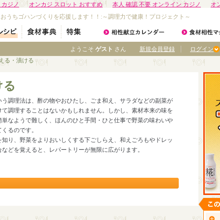
 カジノ
オンカジ スロット おすすめ
本人 確認 不要 オンライン カジノ
オ
なおうちゴハンづくりを応援します！！:～調理力で健康！プロジェクト～
ようこそ
ゲスト
さん
新規会員登録
ログイン
和える・漬ける
ける
いう調理法は、酢の物やおひたし、ごま和え、サラダなどの副菜が
けて調理することはないかもしれません。しかし、素材本来の味を
簡単なようで難しく、ほんのひと手間・ひと仕事で野菜の味わいや
てくるのです。
を知り、野菜をよりおいしくする下ごしらえ、和えごろもやドレッ
合などを覚えると、レパートリーが無限に広がります。