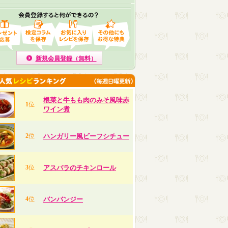
新規会員登録（無料）
根菜と牛もも肉のみそ風味赤
1
位
ワイン煮
2
位
ハンガリー風ビーフシチュー
3
位
アスパラのチキンロール
4
位
バンバンジー