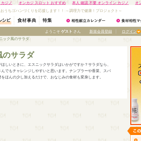
 カジノ
オンカジ スロット おすすめ
本人 確認 不要 オンライン カジノ
オ
なおうちゴハンづくりを応援します！！:～調理力で健康！プロジェクト～
ようこそ
ゲスト
さん
新規会員登録
ログイン
スニック風のサラダ
風のサラダ
がほしいときに、エスニックサラダはいかがですか？サラダなら、
さんでもチャレンジしやすいと思います。ナンプラーや香菜、スパ
材をほんの少し加えるだけで、おなじみの食材も変身します。