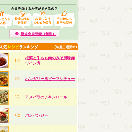
新規会員登録（無料）
根菜と牛もも肉のみそ風味赤
1
位
ワイン煮
2
位
ハンガリー風ビーフシチュー
3
位
アスパラのチキンロール
4
位
バンバンジー