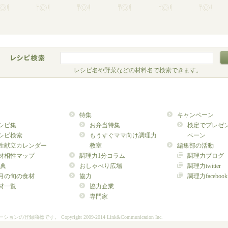
レシピ名や野菜などの材料名で検索できます。
特集
キャンペーン
シピ集
お弁当特集
検定でプレゼ
シピ検索
もうすぐママ向け調理力
ペーン
性献立カレンダー
教室
編集部の活動
材相性マップ
調理力1分コラム
調理力ブログ
典
おしゃべり広場
調理力twitter
月の旬の食材
協力
調理力facebook
材一覧
協力企業
専門家
ーションの登録商標です。
Copyright 2009-2014 Link&Communication Inc.