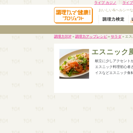
ライブ カジノ
ライブ
おいしい&ヘルシー
調理力TOP
»
調理力アップレシピ
»
サラダ
» エ
エスニック
献立に少しアクセント
エスニック料理初心者
イスなどエスニック食