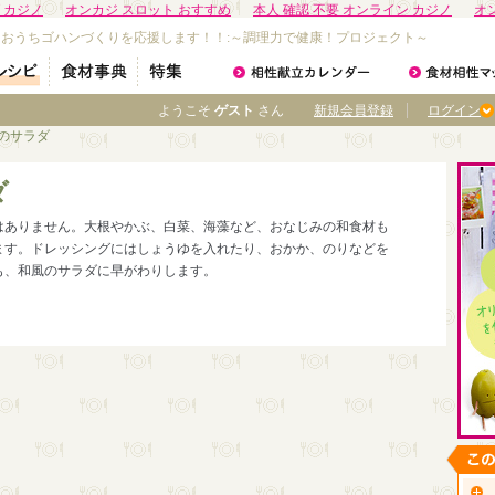
 カジノ
オンカジ スロット おすすめ
本人 確認 不要 オンライン カジノ
オ
なおうちゴハンづくりを応援します！！:～調理力で健康！プロジェクト～
ようこそ
ゲスト
さん
新規会員登録
ログイン
風のサラダ
ダ
はありません。大根やかぶ、白菜、海藻など、おなじみの和食材も
ます。ドレッシングにはしょうゆを入れたり、おかか、のりなどを
も、和風のサラダに早がわりします。