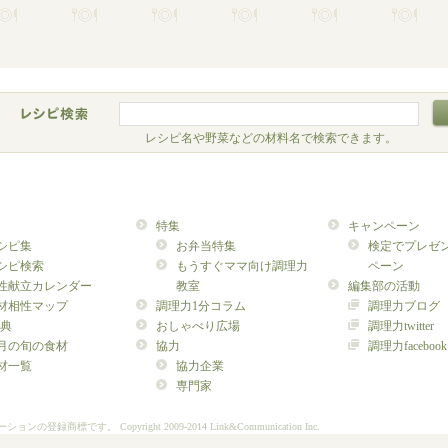
レシピ名や野菜などの材料名で検索できます。
特集
キャンペーン
シピ集
お弁当特集
検定でプレゼ
シピ検索
もうすぐママ向け調理力
ペーン
性献立カレンダー
教室
編集部の活動
材相性マップ
調理力1分コラム
調理力ブログ
典
おしゃべり広場
調理力twitter
月の旬の食材
協力
調理力facebook
材一覧
協力企業
専門家
ーションの登録商標です。
Copyright 2009-2014 Link&Communication Inc.