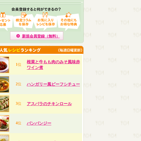
新規会員登録（無料）
根菜と牛もも肉のみそ風味赤
1
位
ワイン煮
2
位
ハンガリー風ビーフシチュー
3
位
アスパラのチキンロール
4
位
バンバンジー