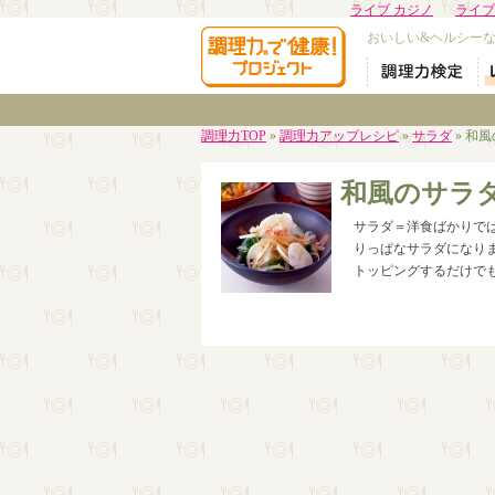
ライブ カジノ
ライブ
おいしい&ヘルシー
調理力TOP
»
調理力アップレシピ
»
サラダ
» 和
和風のサラ
サラダ＝洋食ばかりで
りっぱなサラダになり
トッピングするだけで