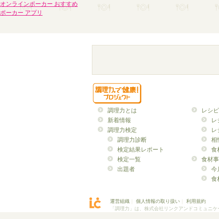
オンラインポーカー おすすめ
ポーカー アプリ
調理力とは
レシピ
新着情報
レ
調理力検定
レ
調理力診断
相
検定結果レポート
食
検定一覧
食材事
出題者
今
食
運営組織
｜
個人情報の取り扱い
｜
利用規約
「調理力」は、株式会社リンクアンドコミュニケ