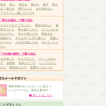
煮る
焼く
炒める
揚げる
蒸す
和え
る・漬ける
電子レンジ
火を使わない
フライパン（鍋）ひとつで
「体のお悩み」で絞り込む
スタミナをアップしたい
食欲が出ない
風
邪をひいた
骨を強くしたい
ストレスをや
わらげたい
冷えが気になる
貧血ぎみ
便秘がち
アレルギーに打ち勝つ！
美肌に
なりたい
メタボが気になる
ダイエットし
たい
「その他の条件」で絞り込む
お弁当にも
おもてなしに
ストックおか
ず
超簡単
食材ひとつで
レンジでかん
たん
家族みんなで
定番をヘルシーに
最新情報やおうちゴハンに役立つ
レシピやコラム、検定を配信中！
詳しくはこちら
こそ
ゲスト
さん