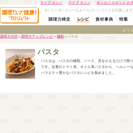
ライブ カジノ
ライブ カジノ
オンカジ スロット お
おいしい&ヘルシーなおうちゴハンづくりを応援します
よう
調理力TOP
»
調理力アップレシピ
»
麺類
» パスタ
パスタ
パスタは、パスタの種類、ソース、具をかえるだけで限
です。定番のトマト系、オイル系パスタから、ヘルシー
バラエティ豊かなパスタレシピを集めました。